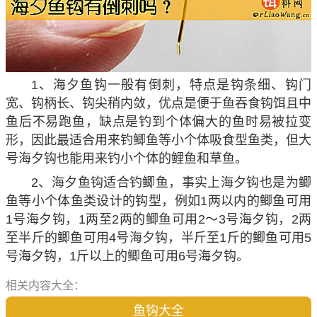
1、海夕鱼钩一般有倒刺，特点是钩条细、钩门
宽、钩柄长、钩尖稍内敛，优点是便于鱼吞食钩饵且中
鱼后不易跑鱼，缺点是钓到个体偏大的鱼时易被拉变
形，因此最适合用来钓鲫鱼等小个体吸食型鱼类，但大
号海夕钩也能用来钓小个体的鲤鱼和草鱼。
2、海夕鱼钩适合钓鲫鱼，事实上海夕钩也是为鲫
鱼等小个体鱼类设计的钩型，例如1两以内的鲫鱼可用
1号海夕钩，1两至2两的鲫鱼可用2～3号海夕钩，2两
至半斤的鲫鱼可用4号海夕钩，半斤至1斤的鲫鱼可用5
号海夕钩，1斤以上的鲫鱼可用6号海夕钩。
相关内容大全：
鱼钩大全