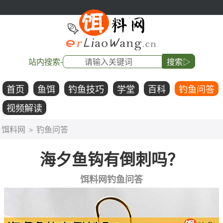
站内搜索-
搜索▷
首页
鱼饵
钓鱼技巧
学堂
百科
钓鱼问答
视频解读
饵料网
钓鱼问答
>
海夕鱼钩有倒刺吗？
饵料网钓鱼问答