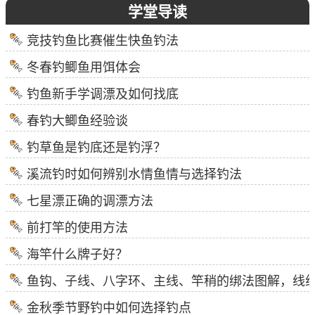
学堂导读
竞技钓鱼比赛催生快鱼钓法
冬春钓鲫鱼用饵体会
钓鱼新手学调漂及如何找底
春钓大鲫鱼经验谈
钓草鱼是钓底还是钓浮？
溪流钓时如何辨别水情鱼情与选择钓法
七星漂正确的调漂方法
前打竿的使用方法
海竿什么牌子好？
鱼钩、子线、八字环、主线、竿稍的绑法图解，线
金秋季节野钓中如何选择钓点