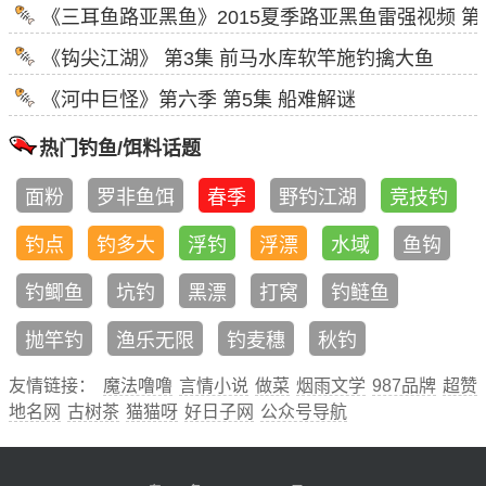
《三耳鱼路亚黑鱼》2015夏季路亚黑鱼雷强视频 第
《钩尖江湖》 第3集 前马水库软竿施钓擒大鱼
《河中巨怪》第六季 第5集 船难解谜
热门钓鱼/饵料话题
面粉
罗非鱼饵
春季
野钓江湖
竞技钓
钓点
钓多大
浮钓
浮漂
水域
鱼钩
钓鲫鱼
坑钓
黑漂
打窝
钓鲢鱼
抛竿钓
渔乐无限
钓麦穗
秋钓
友情链接：
魔法噜噜
言情小说
做菜
烟雨文学
987品牌
超赞
地名网
古树茶
猫猫呀
好日子网
公众号导航