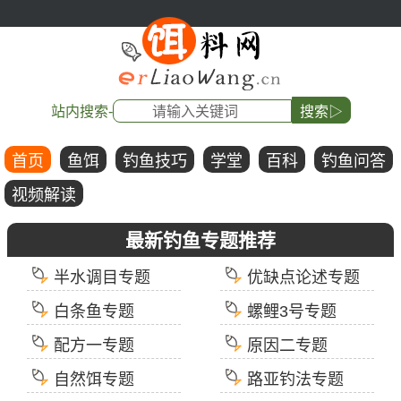
站内搜索-
搜索▷
首页
鱼饵
钓鱼技巧
学堂
百科
钓鱼问答
视频解读
最新钓鱼专题推荐
半水调目专题
优缺点论述专题
白条鱼专题
螺鲤3号专题
配方一专题
原因二专题
自然饵专题
路亚钓法专题