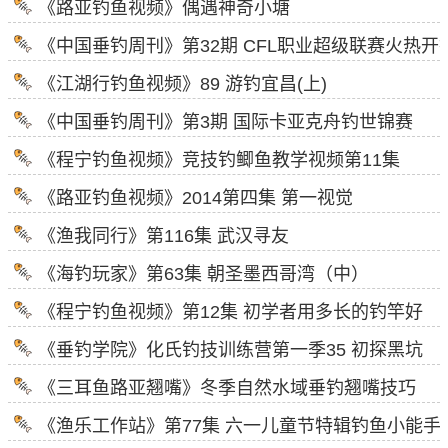
《路亚钓鱼视频》偶遇神奇小塘
《中国垂钓周刊》第32期 CFL职业超级联赛火热开
《江湖行钓鱼视频》89 游钓宜昌(上)
《中国垂钓周刊》第3期 国际卡亚克舟钓世锦赛
《程宁钓鱼视频》竞技钓鲫鱼教学视频第11集
《路亚钓鱼视频》2014第四集 第一视觉
《渔我同行》第116集 武汉寻友
《海钓玩家》第63集 朝圣墨西哥湾（中）
《程宁钓鱼视频》第12集 初学者用多长的钓竿好
《垂钓学院》化氏钓技训练营第一季35 初探黑坑
《三耳鱼路亚翘嘴》冬季自然水域垂钓翘嘴技巧
《渔乐工作站》第77集 六一儿童节特辑钓鱼小能手