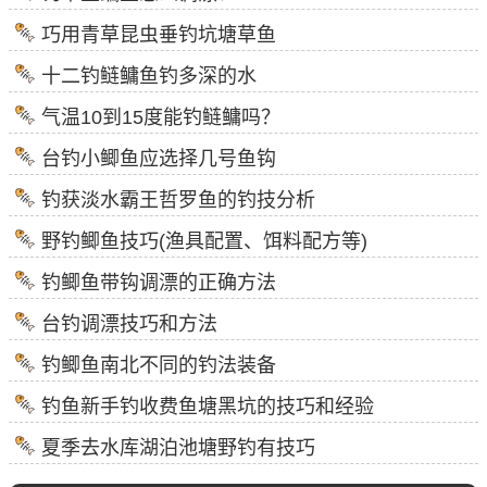
巧用青草昆虫垂钓坑塘草鱼
十二钓鲢鳙鱼钓多深的水
气温10到15度能钓鲢鳙吗？
台钓小鲫鱼应选择几号鱼钩
钓获淡水霸王哲罗鱼的钓技分析
野钓鲫鱼技巧(渔具配置、饵料配方等)
钓鲫鱼带钩调漂的正确方法
台钓调漂技巧和方法
钓鲫鱼南北不同的钓法装备
钓鱼新手钓收费鱼塘黑坑的技巧和经验
夏季去水库湖泊池塘野钓有技巧