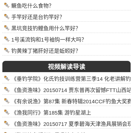
鳜鱼吃什么食物？
手竿好还是台钓竿好？
黑坑竞技钓鲤鱼用什么竿好？
1号溪流钩和1号袖钩一样大吗？
钓黄辣丁猪肝好还是蚯蚓好？
视频解读导读
《垂钓学院》化氏钓技训练营第三季14 化老讲解钓
《鱼资渔味》20150714 贾东普再次留憾FTT山西站
《有余说渔》第87集 新春特辑2014CCF钓鱼大奖
《渔我同行》第185集 游钓星湖上
《鱼资渔味》20150717 夏季碧海天津渔具展销会