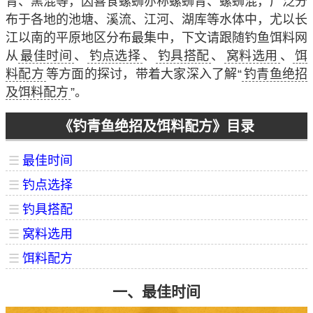
青、黑混等，因喜食螺蛳亦称螺蛳青、螺蛳混，广泛分
布于各地的池塘、溪流、江河、湖库等水体中，尤以长
江以南的平原地区分布最集中，下文请跟随钓鱼饵料网
从
最佳时间
、
钓点选择
、
钓具搭配
、
窝料选用
、
饵
料配方
等方面的探讨，带着大家深入了解“
钓青鱼绝招
及饵料配方
”。
《钓青鱼绝招及饵料配方》目录
☰
最佳时间
☰
钓点选择
☰
钓具搭配
☰
窝料选用
☰
饵料配方
一、最佳时间