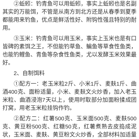
②蚯蚓：钓青鱼可以用蚯蚓，事实上蚯蚓也是名副
其实的万能饵，不管是从南方到北方还是从春季到夏季
都能用来钓鱼，优点是鲜活性好、附钩性强且特别的耐
用。
③玉米：钓青鱼可以用玉米，事实上玉米也是有口
皆碑的素饵之王，不但能钓草鱼、鳊鱼等草食性鱼类，
也能钓鲤鱼、青鱼等杂食性鱼类，尤以发酵玉米效果最
好。
2、自制饵料
①配方一：老玉米粒2斤、小米1斤、麦麸1斤、曲
酒400克、面粉适量，小米、麦麸文火炒香，加入老玉
米粒、曲酒浸泡7天以上，使用时取部分加面粉揉成团
打窝，用老玉米粒挂钩作钓。
②配方二：红薯500克、玉米面500克、麦麸500
克、黄豆粉500克、红糖50克，红薯煮熟去皮捣成泥
状，玉米面、麦麸、黄豆粉文火炒香，全部材料加适量