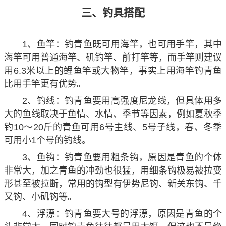
三、钓具搭配
1、鱼竿：钓青鱼既可用海竿，也可用手竿，其中
海竿可用普通海竿、矶钓竿、前打竿等，而手竿则建议
用6.3米以上的鲤鱼竿或大物竿，事实上用海竿钓青鱼
比用手竿更有优势。
2、钓线：钓青鱼要用高强度尼龙线，但具体用多
大的鱼线取决于鱼情、水情、季节等因素，例如夏秋季
钓10～20斤的青鱼可用6号主线、5号子线，春、冬季
可用小1个号的钓线。
3、鱼钩：钓青鱼要用粗条钩，原因是青鱼的个体
非常大，加之青鱼的冲劲也很猛，用细条钩极易被拉变
形甚至被拉断，常用的钩型有伊势尼钩、新关东钩、千
又钩、小矶钩等。
4、浮漂：钓青鱼要大号的浮漂，原因是青鱼的个