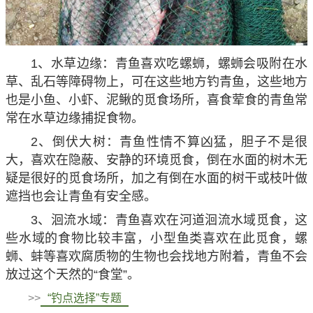
1、水草边缘：青鱼喜欢吃螺蛳，螺蛳会吸附在水
草、乱石等障碍物上，可在这些地方钓青鱼，这些地方
也是小鱼、小虾、泥鳅的觅食场所，喜食荤食的青鱼常
常在水草边缘捕捉食物。
2、倒伏大树：青鱼性情不算凶猛，胆子不是很
大，喜欢在隐蔽、安静的环境觅食，倒在水面的树木无
疑是很好的觅食场所，加之有倒在水面的树干或枝叶做
遮挡也会让青鱼有安全感。
3、洄流水域：青鱼喜欢在河道洄流水域觅食，这
些水域的食物比较丰富，小型鱼类喜欢在此觅食，螺
蛳、蚌等喜欢腐质物的生物也会找地方附着，青鱼不会
放过这个天然的“食堂”。
>>
“钓点选择”专题