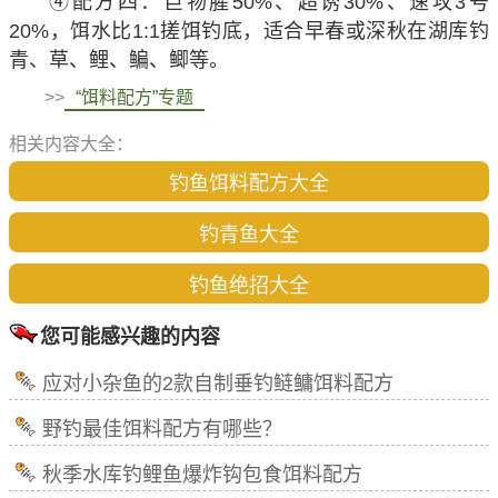
④配方四：巨物腥50%、超诱30%、速攻3号
20%，饵水比1:1搓饵钓底，适合早春或深秋在湖库钓
青、草、鲤、鳊、鲫等。
>>
“饵料配方”专题
相关内容大全：
钓鱼饵料配方大全
钓青鱼大全
钓鱼绝招大全
您可能感兴趣的内容
应对小杂鱼的2款自制垂钓鲢鳙饵料配方
野钓最佳饵料配方有哪些？
秋季水库钓鲤鱼爆炸钩包食饵料配方