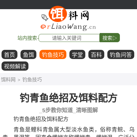
站内搜索-
搜索▷
首页
鱼饵
钓鱼技巧
学堂
百科
钓鱼问答
视频解读
饵料网
钓鱼技巧
>
钓青鱼绝招及饵料配方
_5步教你知道_清晰图解
钓青鱼绝招及饵料配方
青鱼是鲤科青鱼属大型淡水鱼类，俗称青鲩、乌