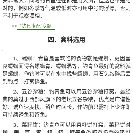
头非常大，同时钓青鱼往往都是用大饵，但这也不是绝
对的，例如冬季等气温较低时亦可用中号的浮漂，否则
不利于观察漂相。
>>
“钓具搭配”专题
四、窝料选用
1、螺蛳：青鱼最喜欢吃的食物就是螺蛳，更因喜
食螺蛳而得名螺蛳青、螺蛳混等，钓青鱼最好的窝料就
是螺蛳，作钓时可以在水中找些螺蛳，用石头敲碎后丢
到钓点中打窝诱鱼。
2、五谷杂粮：钓青鱼可以用五谷杂粮打窝，最经
典的莫过于西部风旗下的老坛五谷杂粮，优点是广谱性
好、诱鱼速度快、留鱼时间长，作钓前只需打上少许即
可持续诱鱼和留鱼。
3、菜籽饼：钓青鱼可以用菜籽饼打窝，菜籽饼对
鲫、鲤、草、青、鳊、鲢、鳙等鱼类都有极强的吸引