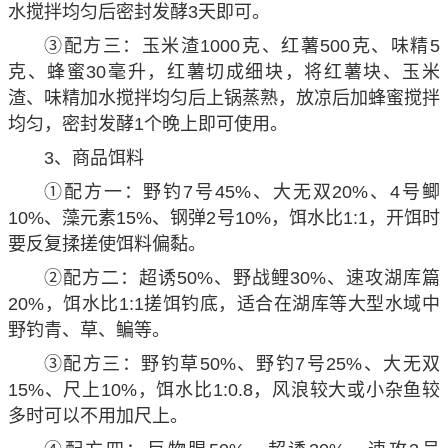
水搅拌均匀后密封发酵3天即可。
③配方三：玉米渣1000克、红薯500克、味精5
克、蜂蜜30毫升，红薯切成细块，将红薯块、玉米
渣、味精加水搅拌均匀后上锅蒸熟，放凉后加蜂蜜搅拌
均匀，密封发酵1个晚上即可使用。
3、商品饵料
①配方一：野钓7号45%、大无双20%、4号鲫
10%、藻元素15%、钢弹2号10%，饵水比1:1，开饵时
要反复揉搓使饵料偏黏。
②配方二：超诱50%、野战鲤30%、速攻湖库篇
20%，饵水比1:1搓饵钓底，适合在湖库等大型水域中
野钓青、草、鳊等。
③配方三：野钓草50%、野钓7号25%、大无双
15%、尺上10%，饵水比1:0.8，风浪较大或小杂鱼较
多时可以不用加尺上。