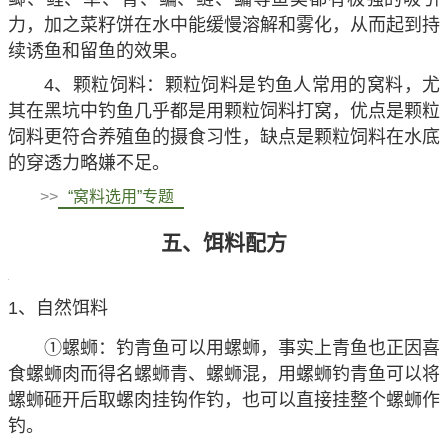
力，加之菜籽饼在水中能缓慢溶解和雾化，从而起到持
续诱鱼和留鱼的效果。
4、颗粒饲料：颗粒饲料是钓鱼人常用的窝料，尤
其在黑坑中钓鱼几乎都是用颗粒饲料打窝，优点是颗粒
饲料更符合养殖鱼的摄食习性，缺点是颗粒饲料在水底
的穿透力略嫌不足。
>>
“窝料选用”专题
五、饵料配方
1、自然饵料
①螺蛳：钓青鱼可以用螺蛳，事实上青鱼也正因喜
食螺蛳肉而得名螺蛳青、螺蛳混，用螺蛳钓青鱼可以将
螺蛳砸开后取螺肉挂钩作钓，也可以直接挂整个螺蛳作
钓。