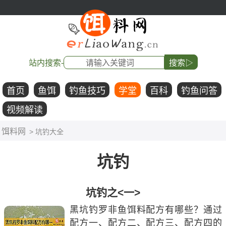
站内搜索-
搜索▷
首页
鱼饵
钓鱼技巧
学堂
百科
钓鱼问答
视频解读
饵料网
> 坑钓大全
坑钓
坑钓之<一>
黑坑钓罗非鱼饵料配方有哪些？通过
配方一、配方二、配方三、配方四的