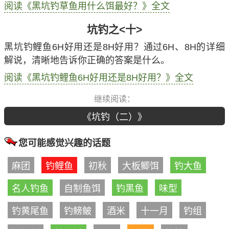
阅读《黑坑钓草鱼用什么饵最好？》全文
坑钓之<十>
黑坑钓鲤鱼6H好用还是8H好用？通过6H、8H的详细
解说，清晰地告诉你正确的答案是什么。
阅读《黑坑钓鲤鱼6H好用还是8H好用？》全文
继续阅读：
《坑钓（二）》
您可能感觉兴趣的话题
麻团
钓鲤鱼
初秋
大板鲫饵
钓大鱼
名人钓鱼
自制鱼饵
钓黑鱼
味型
钓黄尾鱼
钓鳑鲏
酒米
十一月
钓组