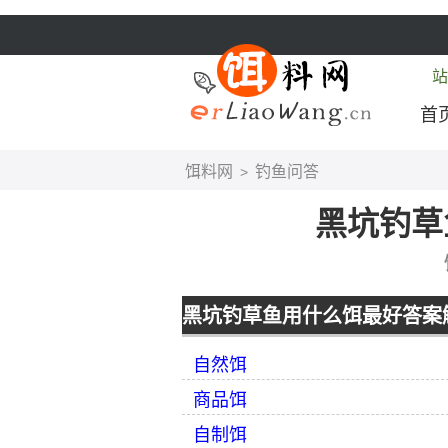
站
首
饵料网
钓鱼问答
>
黑坑钓草
黑坑钓草鱼用什么饵最好答案
自然饵
商品饵
自制饵