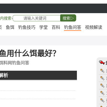
内搜索-
搜索▷
页
鱼饵
钓鱼技巧
学堂
百科
钓鱼问答
视频解读
鱼用什么饵最好？
饵料网钓鱼问答
解析