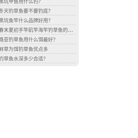
黑坑甲鱼用什么钓？
冬天钓草鱼要不要钓底？
黑坑鱼竿什么品牌好用？
春末夏初手竿矶竿海竿钓草鱼的方法
路亚钓草鱼用什么饵最好？
鲜草为饵钓草鱼优点多
钓草鱼水深多少合适？