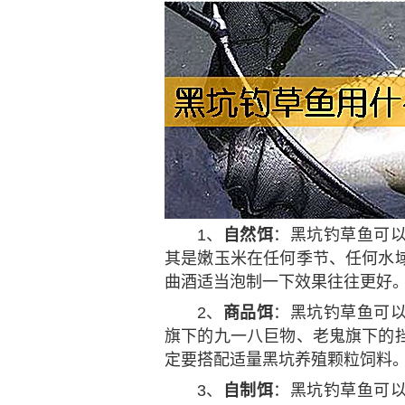
1、
自然饵
：黑坑钓草鱼可
其是嫩玉米在任何季节、任何水
曲酒适当泡制一下效果往往更好
2、
商品饵
：黑坑钓草鱼可
旗下的九一八巨物、老鬼旗下的
定要搭配适量黑坑养殖颗粒饲料
3、
自制饵
：黑坑钓草鱼可