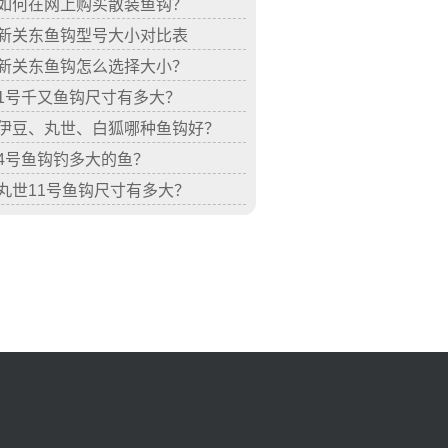
如何在网上购买散装鱼钩？
新关东鱼钩型号大小对比表
新关东鱼钩怎么选择大小？
1号千又鱼钩尺寸有多大？
伊豆、丸世、白狐哪种鱼钩好？
4号鱼钩钓多大的鱼？
丸世11号鱼钩尺寸有多大？