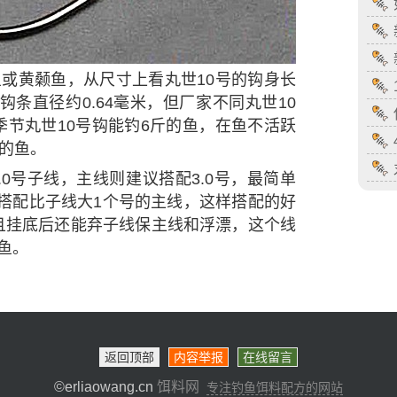
鱼或黄颡鱼，从尺寸上看丸世10号的钩身长
、钩条直径约0.64毫米，但厂家不同丸世10
节丸世10号钩能钓6斤的鱼，在鱼不活跃
上的鱼。
.0号子线，主线则建议搭配3.0号，最简单
可搭配比子线大1个号的主线，这样搭配的好
且挂底后还能弃子线保主线和浮漂，这个线
鱼。
返回顶部
内容举报
在线留言
©erliaowang.cn
饵料网
专注钓鱼饵料配方的网站