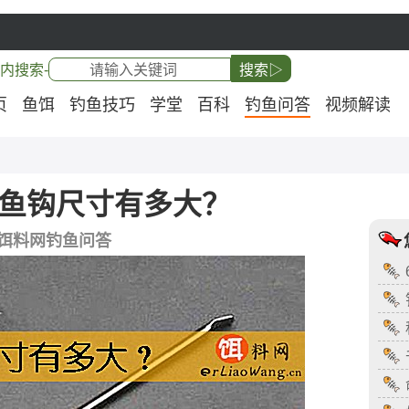
内搜索-
搜索▷
页
鱼饵
钓鱼技巧
学堂
百科
钓鱼问答
视频解读
号鱼钩尺寸有多大？
饵料网钓鱼问答