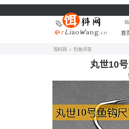
站
首
饵料网
钓鱼问答
>
丸世10