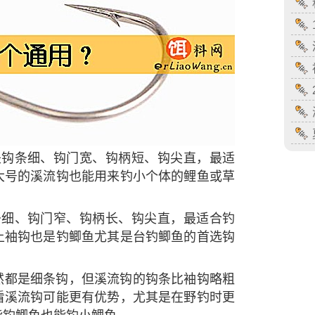
是钩条细、钩门宽、钩柄短、钩尖直，最适
大号的溪流钩也能用来钓小个体的鲤鱼或草
条细、钩门窄、钩柄长、钩尖直，最适合钓
上袖钩也是钓鲫鱼尤其是台钓鲫鱼的首选钩
然都是细条钩，但溪流钩的钩条比袖钩略粗
看溪流钩可能更有优势，尤其是在野钓时更