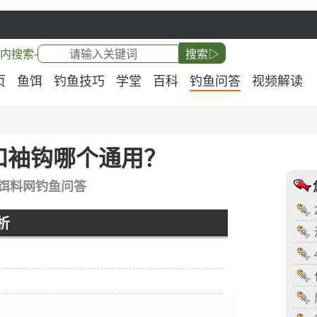
内搜索-
搜索▷
页
鱼饵
钓鱼技巧
学堂
百科
钓鱼问答
视频解读
和袖钩哪个通用？
饵料网钓鱼问答
析