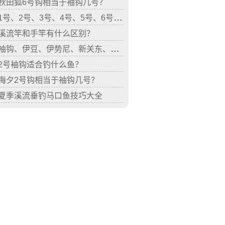
秋田狐6号钩相当于袖钩几号？
1号、2号、3号、4号、5号、6号袖钩适合钓什么鱼？
溪流竿和手竿有什么区别？
袖钩、伊豆、伊势尼、新关东、丸世、海夕等鱼钩有什么区别？
2号袖钩适合钓什么鱼？
海夕2号钩相当于袖钩几号？
夏季溪流垂钓马口鱼技巧大全