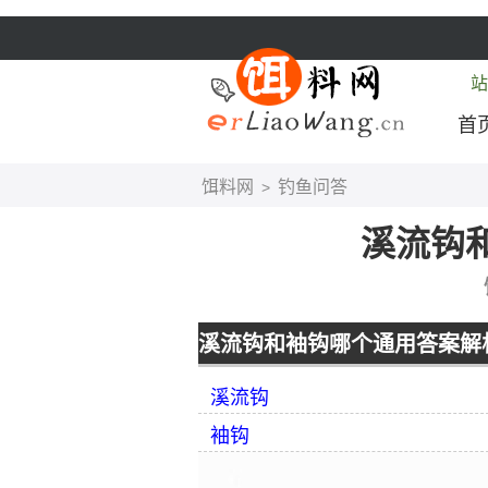
站
首
饵料网
钓鱼问答
>
溪流钩
溪流钩和袖钩哪个通用答案解
溪流钩
袖钩