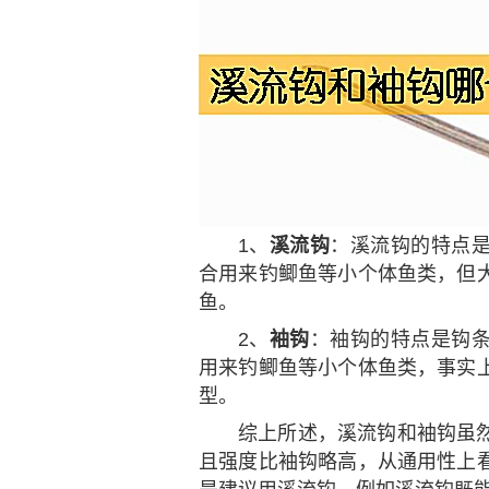
1、
溪流钩
：溪流钩的特点
合用来钓鲫鱼等小个体鱼类，但
鱼。
2、
袖钩
：袖钩的特点是钩
用来钓鲫鱼等小个体鱼类，事实
型。
综上所述，溪流钩和袖钩虽
且强度比袖钩略高，从通用性上