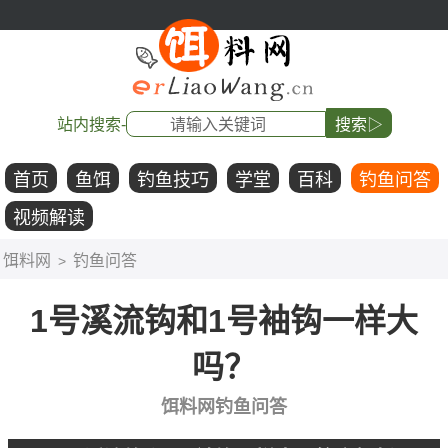
站内搜索-
搜索▷
首页
鱼饵
钓鱼技巧
学堂
百科
钓鱼问答
视频解读
饵料网
钓鱼问答
>
1号溪流钩和1号袖钩一样大
吗？
饵料网钓鱼问答