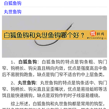
白狐鱼钩
丸世鱼钩
1、
白狐鱼钩
：白狐鱼钩的特点是钩条粗、钩门
窄、钩柄长、钩尖直且稍向内敛，优点是强度高且中鱼
后不易脱钩跑鱼，缺点是钩门窄不适合钓中上层鱼类。
2、
丸世鱼钩
：丸世鱼钩的特点是钩条适中、钩门
窄、钩柄长、钩尖直且呈歪嘴状，优点是易挂蚯蚓等活
饵且能快速摘钩，缺点是双钩作钓时子线容易缠绕。
综上所述，白狐鱼钩和丸世鱼钩都是常用的钩型，