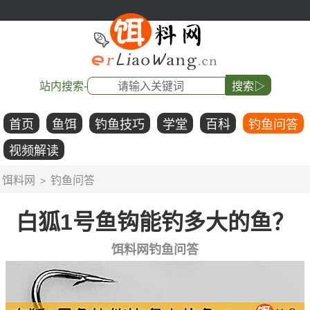
站内搜索-
搜索▷
首页
鱼饵
钓鱼技巧
学堂
百科
钓鱼问答
视频解读
饵料网
钓鱼问答
>
白狐1号鱼钩能钓多大的鱼？
饵料网钓鱼问答