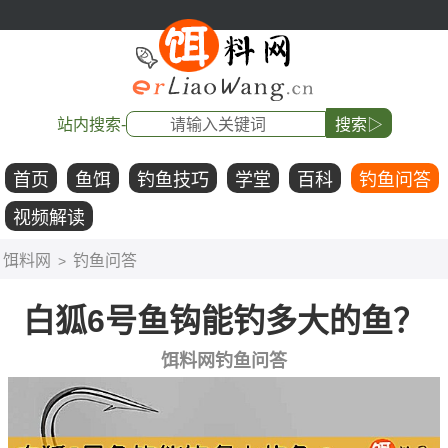
站内搜索-
搜索▷
首页
鱼饵
钓鱼技巧
学堂
百科
钓鱼问答
视频解读
饵料网
钓鱼问答
>
白狐6号鱼钩能钓多大的鱼？
饵料网钓鱼问答