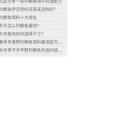
钓友分享一款钓鲫鱼用中药酒配方
钓鲫鱼伊豆钩好还是溪流钩好？
钓鲫鱼饵料十大排名
冬天怎么钓鲫鱼最快？
丸世鱼钩如何选择尺寸？
春季老鬼野钓鲫鱼饵料最佳配方有哪些？
秋冬季节手竿野钓鲫鱼的选时挑具配饵技巧