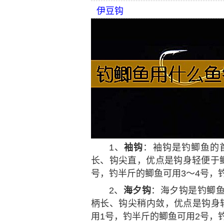
伊豆钩
1、
袖钩
：袖钩是钓鲫鱼的
长、钩尖直，优点是钩身轻便于鲫
号，钓半斤的鲫鱼可用3～4号，
2、
海夕钩
：海夕钩是钓鲫
柄长、钩尖稍内敛，优点是钩身
用1号，钓半斤的鲫鱼可用2号，