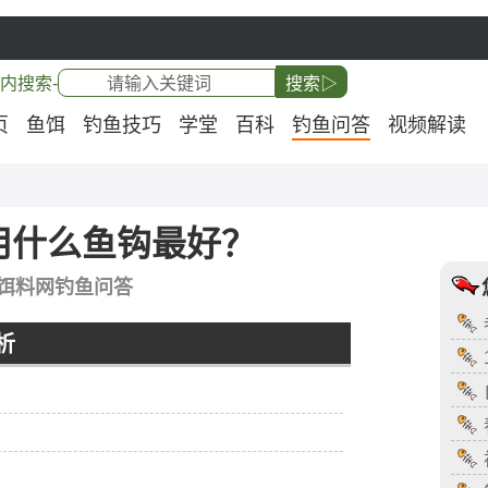
内搜索-
搜索▷
页
鱼饵
钓鱼技巧
学堂
百科
钓鱼问答
视频解读
用什么鱼钩最好？
饵料网钓鱼问答
析