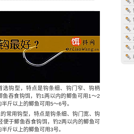
首选钩型，特点是钩条细、钩门窄、钩柄
鱼吞食钩饵，钓1两以内的鲫鱼可用1～2
钓半斤以上的鲫鱼可用5～6号。
鱼的常用钩型，特点是钩条细、钩门宽、钩
轻便于鲫鱼吞食钩饵，钓2两以内的鲫鱼可
钓半斤以上的鲫鱼可用3号。