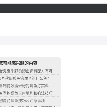
您可能感兴趣的内容
老鬼夏季野钓鲫鱼饵料配方有哪些？
1号秋田狐鱼钩适合钓什么鱼？
自制特效酒米野钓鲫鱼打窝料
春季钓鲫鱼天时地利和钓法技巧
初夏钓鲫鱼技巧及注意事项