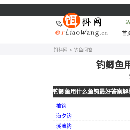
站
首
饵料网
钓鱼问答
>
钓鲫鱼
钓鲫鱼用什么鱼钩最好答案解
袖钩
海夕钩
溪流钩