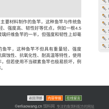
为主要材料制作的鱼竿，这种鱼竿与传统鱼
、强度高、韧性好等优点，例如一根4.5
玻璃纤维鱼竿的一半，但强度和韧性上却毫
。
的鱼竿，这种鱼竿不但具有重量轻、强度
抗腐蚀性、抗氧化性、耐高温等特性，使用
年，但若使用不当碳素鱼竿也极易损坏，例
节。
返回顶部
内容举报
在线留言
©erliaowang.cn
饵料网
专注钓鱼饵料配方的网站