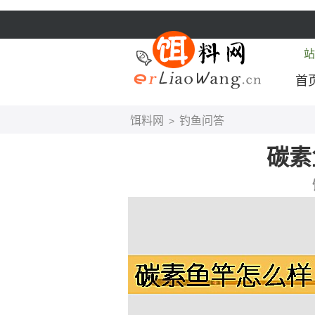
站
首
饵料网
钓鱼问答
>
碳素