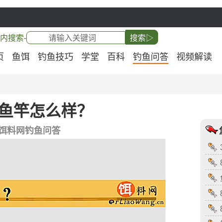
内搜索-
搜索▷
页
鱼饵
钓鱼技巧
学堂
百科
钓鱼问答
视频解读
鱼竿怎么样？
饵料网钓鱼问答