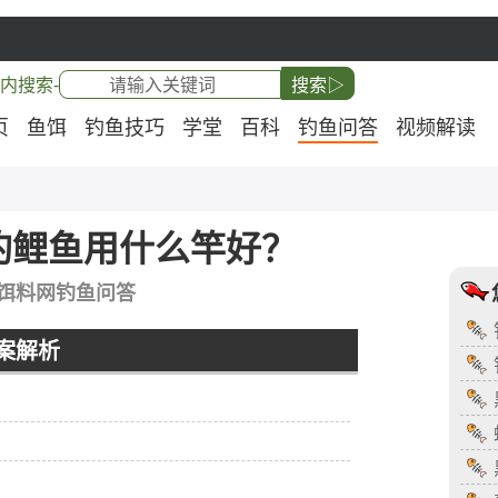
内搜索-
搜索▷
页
鱼饵
钓鱼技巧
学堂
百科
钓鱼问答
视频解读
钓鲤鱼用什么竿好？
饵料网钓鱼问答
案解析