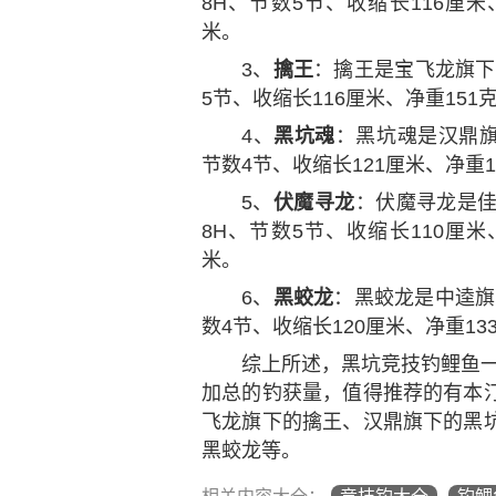
8H、节数5节、收缩长116厘米、
米。
3、
擒王
：擒王是宝飞龙旗下黑
5节、收缩长116厘米、净重151克
4、
黑坑魂
：黑坑魂是汉鼎旗下
节数4节、收缩长121厘米、净重1
5、
伏魔寻龙
：伏魔寻龙是佳
8H、节数5节、收缩长110厘米、
米。
6、
黑蛟龙
：黑蛟龙是中逵旗下
数4节、收缩长120厘米、净重133
综上所述，黑坑竞技钓鲤鱼一
加总的钓获量，值得推荐的有本
飞龙旗下的擒王、汉鼎旗下的黑
黑蛟龙等。