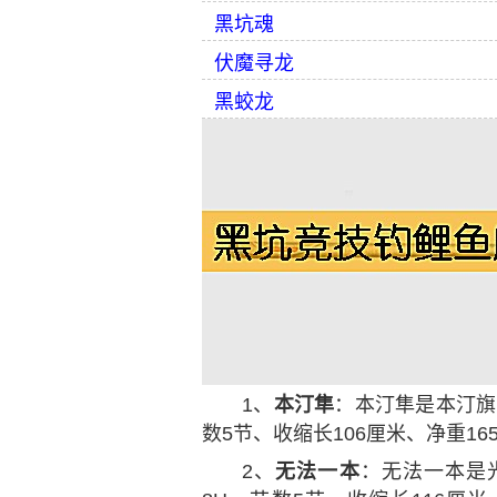
黑坑魂
伏魔寻龙
黑蛟龙
1、
本汀隼
：本汀隼是本汀旗下
数5节、收缩长106厘米、净重165
2、
无法一本
：无法一本是光