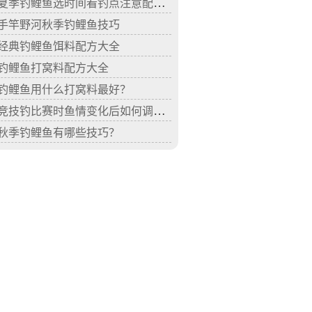
夏季钓鲤鱼选时间看钓点注意配饵和打窝
手竿野河秋季钓鲤鱼技巧
经典钓鲤鱼饵料配方大全
钓鲤鱼打窝料配方大全
钓鲤鱼用什么打窝料最好？
竞技钓比赛时鱼情变化后如何调整钓法
秋季钓鲤鱼有哪些技巧？