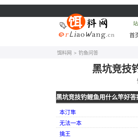
站
首
饵料网
钓鱼问答
>
黑坑竞技
黑坑竞技钓鲤鱼用什么竿好答
本汀隼
无法一本
擒王