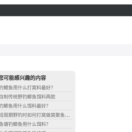
您可能感兴趣的内容
钓鲤鱼用什么打窝料最好？
自制传统野钓鲫鱼饵料两款
钓鲫鱼用什么饵料最好？
短周期野钓时如何打窝做窝聚鱼的效果最好
鱼塘钓鲫鱼用什么饵料？