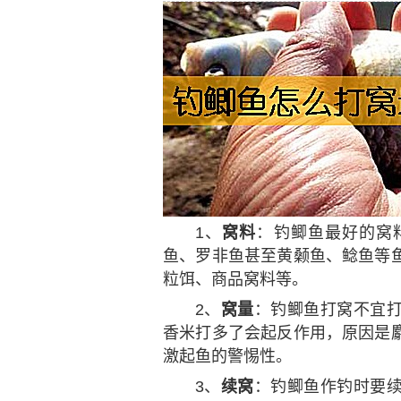
1、
窝料
：钓鲫鱼最好的窝
鱼、罗非鱼甚至黄颡鱼、鲶鱼等
粒饵、商品窝料等。
2、
窝量
：钓鲫鱼打窝不宜
香米打多了会起反作用，原因是
激起鱼的警惕性。
3、
续窝
：钓鲫鱼作钓时要