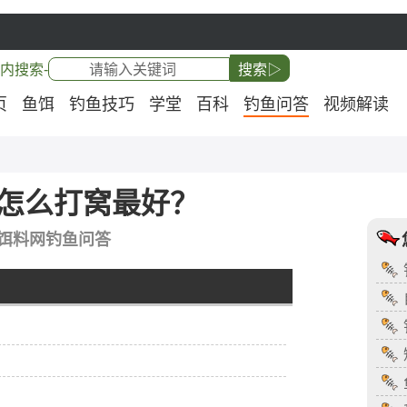
内搜索-
搜索▷
页
鱼饵
钓鱼技巧
学堂
百科
钓鱼问答
视频解读
怎么打窝最好？
饵料网钓鱼问答