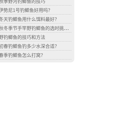
秋季野河钓鲫鱼的技巧
伊势尼1号钓鲫鱼好用吗？
冬天钓鲫鱼用什么饵料最好？
秋冬季节手竿野钓鲫鱼的选时挑具配饵技巧
野钓鲫鱼的技巧和方法
初春钓鲫鱼钓多少水深合适？
春季钓鲫鱼怎么打窝？