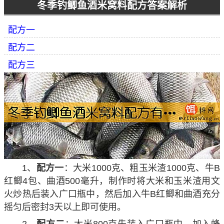
冬季钓鲫鱼酒米窝料配方答案解析
配方一
配方二
配方三
1、
配方一
：大米1000克、粗玉米渣1000克、牛B
红鲫4包、曲酒500毫升，制作时将大米和玉米渣用文
火炒热后装入广口瓶中，然后加入牛B红鲫和曲酒充分
摇匀后密封3天以上即可使用。
2、
配方二
：大米800克先装入广口瓶中，加入蜂