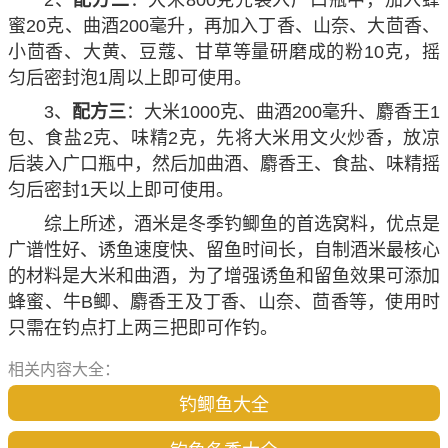
蜜20克、曲酒200毫升，再加入丁香、山奈、大茴香、
小茴香、大黄、豆蔻、甘草等量研磨成的粉10克，摇
匀后密封泡1周以上即可使用。
3、
配方三
：大米1000克、曲酒200毫升、麝香王1
包、食盐2克、味精2克，先将大米用文火炒香，放凉
后装入广口瓶中，然后加曲酒、麝香王、食盐、味精摇
匀后密封1天以上即可使用。
综上所述，酒米是冬季钓鲫鱼的首选窝料，优点是
广谱性好、诱鱼速度快、留鱼时间长，自制酒米最核心
的材料是大米和曲酒，为了增强诱鱼和留鱼效果可添加
蜂蜜、牛B鲫、麝香王及丁香、山奈、茴香等，使用时
只需在钓点打上两三把即可作钓。
相关内容大全：
钓鲫鱼大全