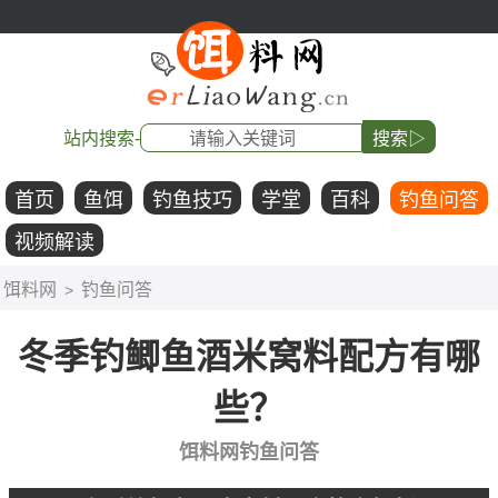
站内搜索-
搜索▷
首页
鱼饵
钓鱼技巧
学堂
百科
钓鱼问答
视频解读
饵料网
钓鱼问答
>
冬季钓鲫鱼酒米窝料配方有哪
些？
饵料网钓鱼问答