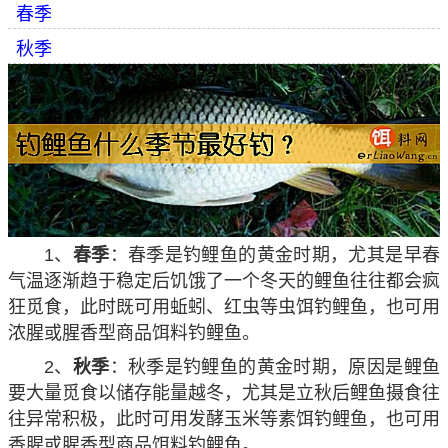
春季
秋季
1、
春季
：春季是钓鲤鱼的黄金时期，尤其是早春
气温逐渐趋于稳定后饥饿了一个冬天的鲤鱼往往都会疯
狂觅食，此时既可用蚯蚓、红虫等虫饵钓鲤鱼，也可用
浓腥或腥香型商品饵料钓鲤鱼。
2、
秋季
：秋季是钓鲤鱼的黄金时期，原因是鲤鱼
要大量觅食以储存能量越冬，尤其是立秋后鲤鱼摄食往
往异常积极，此时可用发酵玉米等素饵钓鲤鱼，也可用
香腥或腥香型商品饵料钓鲤鱼。