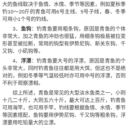
大的鱼线取决于鱼情、水情、季节等因素，例如夏秋季
钓10～20斤的青鱼可用6号主线、5号子线，春、冬季
可用小1个号的钓线。
3、
鱼钩
：钓青鱼要用粗条钩，原因是青鱼的个体
非常大，加之青鱼的冲劲也很猛，用细条钩极易被拉变
形甚至被拉断，常用的钩型有伊势尼钩、新关东钩、千
又钩、小矶钩等。
4、
浮漂
：钓青鱼要大号的浮漂，原因是青鱼的个
头非常大，同时钓青鱼往往都是用大饵，但这也不是绝
对的，例如冬季等气温较低时亦可用中号的浮漂，否则
不利于观察漂相。
综上所述，青鱼是常见的大型淡水鱼类之一，小则
十几二十斤，大则五六十斤，最大可达上百斤，钓青鱼
可用海竿，也可用手竿，钓线要根据鱼情、水情、季节
等因素搭配，鱼钩要用伊势尼钩、千又钩等粗条钩，浮
漂要用吃铅量大的立漂。