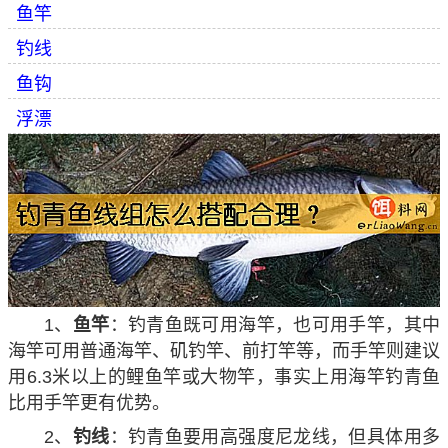
鱼竿
钓线
鱼钩
浮漂
1、
鱼竿
：钓青鱼既可用海竿，也可用手竿，其中
海竿可用普通海竿、矶钓竿、前打竿等，而手竿则建议
用6.3米以上的鲤鱼竿或大物竿，事实上用海竿钓青鱼
比用手竿更有优势。
2、
钓线
：钓青鱼要用高强度尼龙线，但具体用多