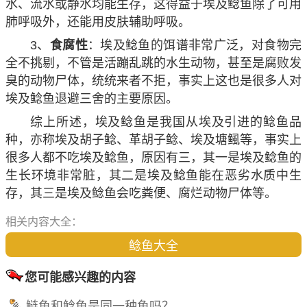
水、流水或静水均能生存，这得益于埃及鲶鱼除了可用
肺呼吸外，还能用皮肤辅助呼吸。
3、
食腐性
：埃及鲶鱼的饵谱非常广泛，对食物完
全不挑剔，不管是活蹦乱跳的水生动物，甚至是腐败发
臭的动物尸体，统统来者不拒，事实上这也是很多人对
埃及鲶鱼退避三舍的主要原因。
综上所述，埃及鲶鱼是我国从埃及引进的鲶鱼品
种，亦称埃及胡子鲶、革胡子鲶、埃及塘鲺等，事实上
很多人都不吃埃及鲶鱼，原因有三，其一是埃及鲶鱼的
生长环境非常脏，其二是埃及鲶鱼能在恶劣水质中生
存，其三是埃及鲶鱼会吃粪便、腐烂动物尸体等。
相关内容大全：
鲶鱼大全
您可能感兴趣的内容
鲢鱼和鲶鱼是同一种鱼吗？