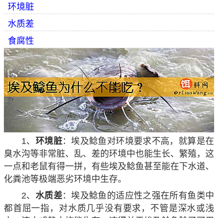
环境脏
水质差
食腐性
1、
环境脏
：埃及鲶鱼对环境要求不高，就算是在
臭水沟等非常脏、乱、差的环境中也能生长、繁殖，这
一点和老鼠有得一拼，有些埃及鲶鱼甚至能在下水道、
化粪池等极端恶劣环境中生存。
2、
水质差
：埃及鲶鱼的适应性之强在所有鱼类中
都首屈一指，对水质几乎没有要求，不管是深水或浅