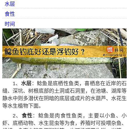
水层
食性
时间
1、
水层
：鲶鱼是底栖性鱼类，喜栖息在近岸的石
缝、深坑、树根底部的土洞或石洞里，在池塘、湖库等
静水中则多潜伏在阴暗的底层或成片的水葫芦、水花生
等水生植物下面。
2、
食性
：鲶鱼是肉食性鱼类，主要以小鱼、小
虾、底栖动物、水生昆虫等为食，养殖时可投喂杂鱼、