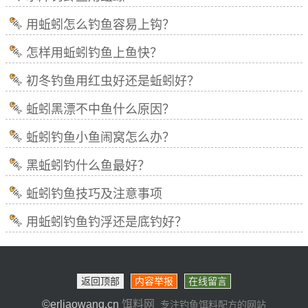
用蚯蚓怎么钓鱼容易上钩？
怎样用蚯蚓钓鱼上鱼快？
初冬钓鱼用红虫好还是蚯蚓好？
蚯蚓黑漂不中鱼什么原因？
蚯蚓钓鱼小鱼闹窝怎么办？
黑蚯蚓钓什么鱼最好？
蚯蚓钓鱼技巧及注意事项
用蚯蚓钓鱼钓浮还是底钓好？
返回顶部
内容举报
在线留言
©erliaowang.cn
饵料网
专注钓鱼饵料配方的网站