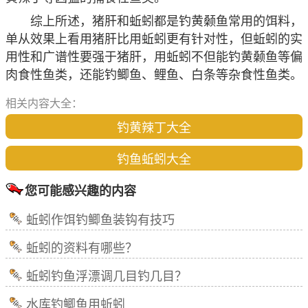
综上所述，猪肝和蚯蚓都是钓黄颡鱼常用的饵料，
单从效果上看用猪肝比用蚯蚓更有针对性，但蚯蚓的实
用性和广谱性要强于猪肝，用蚯蚓不但能钓黄颡鱼等偏
肉食性鱼类，还能钓鲫鱼、鲤鱼、白条等杂食性鱼类。
相关内容大全：
钓黄辣丁大全
钓鱼蚯蚓大全
您可能感兴趣的内容
蚯蚓作饵钓鲫鱼装钩有技巧
蚯蚓的资料有哪些？
蚯蚓钓鱼浮漂调几目钓几目？
水库钓鲫鱼用蚯蚓