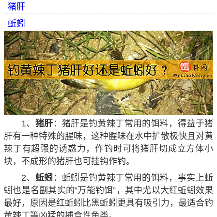
猪肝
蚯蚓
1、
猪肝
：猪肝是钓黄辣丁常用的饵料，得益于猪
肝有一种特殊的腥味，这种腥味在水中扩散极快且对黄
辣丁有超强的诱惑力，作钓时可将猪肝切成立方体小
块，不成形的猪肝也可挂钩作钓。
2、
蚯蚓
：蚯蚓是钓黄辣丁常用的饵料，事实上蚯
蚓也是名副其实的“万能钓饵”，其中尤以大红蚯蚓效果
最好，原因是红蚯蚓比黑蚯蚓更具有吸引力，最适合钓
黄辣丁等凶猛的捕食性鱼类。