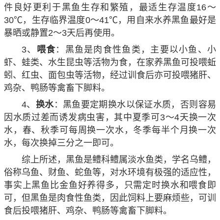
件良好更利于黑鱼生存和繁殖，最适生存温度16～
30℃，生存临界温度0～41℃，用自来水养黑鱼最好是
暴晒或静置2～3天后再使用。
3、
喂食
：黑鱼是肉食性鱼类，主要以小鱼、小
虾、蛙类、水生昆虫等活物为食，在家养黑鱼可投喂蚯
蚓、红虫、面包虫等活物，经过训食后亦可投喂猪肝、
鸡杂、鸭肠等禽畜下脚料。
4、
换水
：黑鱼要定期换水以保证水质，否则容易
因水质过差而诱发病虫害，其中夏季可3～4天换一次
水，春、秋季可每周换一次水，冬季每半个月换一次
水，每次换掉三分之一即可。
综上所述，黑鱼是鳢科鳢属淡水鱼类，学名乌鳢，
俗称乌鱼、财鱼、蛇鱼等，对水环境有极强的适应性，
事实上黑鱼比金鱼好养得多，只需定时换水和喂食即
可，但黑鱼是肉食性鱼类，因此饲料上要麻烦些，可训
食后投喂猪肝、鸡杂、鸭肠等禽畜下脚料。