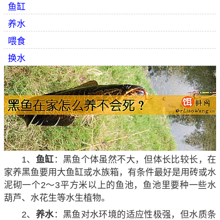
鱼缸
养水
喂食
换水
1、
鱼缸
：黑鱼个体虽然不大，但体长比较长，在
家养黑鱼要用大鱼缸或水族箱，有条件最好是用砖或水
泥砌一个2～3平方米以上的鱼池，鱼池里要种一些水
葫芦、水花生等水生植物。
2、
养水
：黑鱼对水环境的适应性极强，但水质条