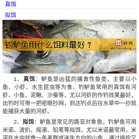
真饵
拟饵
1、
真饵
：鲈鱼是凶猛的捕食性鱼类，主要以小
鱼、小虾、水生昆虫等为食，钓鲈鱼常用的真饵有河
虾、小鱼、泥鳅、沙蚕等，尤以河虾的作钓效果最好，
出钓时可带一把密眼抄网，到达钓点后往水草中一抄就
能捕获大量的河虾。
2、
拟饵
：鲈鱼是常见的路亚对象鱼，钓鲈鱼可用
米诺、波扒、摇滚、铅笔等拟饵，尤以米诺最常用，米
诺在水中就像一条离群或迷失方向的小鱼，通过操控又