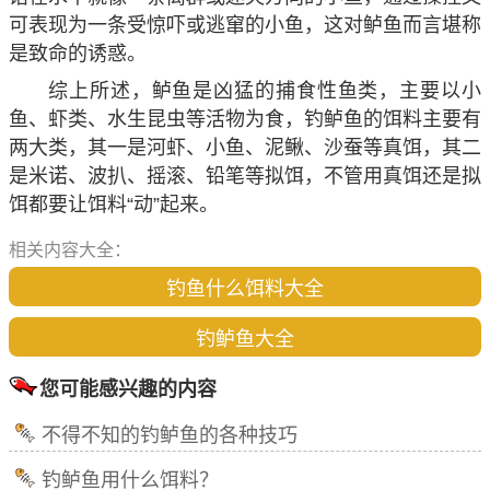
可表现为一条受惊吓或逃窜的小鱼，这对鲈鱼而言堪称
是致命的诱惑。
综上所述，鲈鱼是凶猛的捕食性鱼类，主要以小
鱼、虾类、水生昆虫等活物为食，钓鲈鱼的饵料主要有
两大类，其一是河虾、小鱼、泥鳅、沙蚕等真饵，其二
是米诺、波扒、摇滚、铅笔等拟饵，不管用真饵还是拟
饵都要让饵料“动”起来。
相关内容大全：
钓鱼什么饵料大全
钓鲈鱼大全
您可能感兴趣的内容
不得不知的钓鲈鱼的各种技巧
钓鲈鱼用什么饵料？