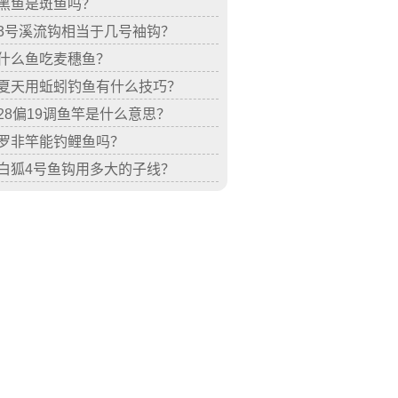
黑鱼是斑鱼吗？
3号溪流钩相当于几号袖钩？
什么鱼吃麦穗鱼？
夏天用蚯蚓钓鱼有什么技巧？
28偏19调鱼竿是什么意思？
罗非竿能钓鲤鱼吗？
白狐4号鱼钩用多大的子线？