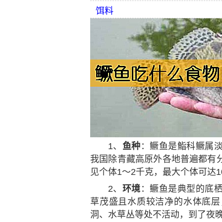
饵料
1、
鱼种
：鳜鱼是鮨科鳜属
我国除青藏高原外各地普遍都有
见个体1～2千克，最大个体可达1
2、
环境
：鳜鱼是典型的底
草茂盛且水质较洁净的水体底层
洞、水草丛等处不活动，到了夜