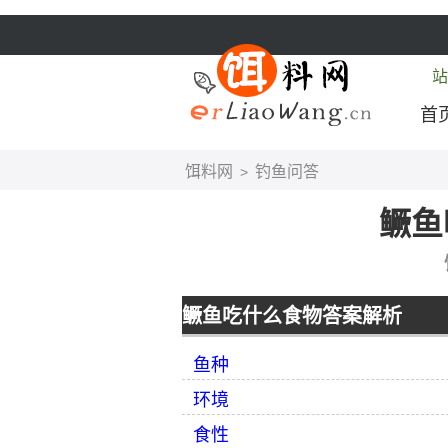
站
首
饵料网
钓鱼问答
>
鳜鱼
鳜鱼吃什么食物答案解析
鱼种
环境
食性