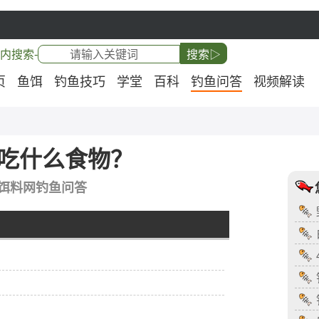
内搜索-
搜索▷
页
鱼饵
钓鱼技巧
学堂
百科
钓鱼问答
视频解读
吃什么食物？
饵料网钓鱼问答