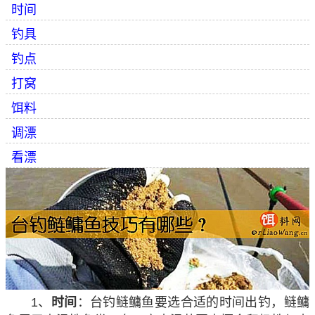
时间
钓具
钓点
打窝
饵料
调漂
看漂
1、
时间
：台钓鲢鳙鱼要选合适的时间出钓，鲢鳙