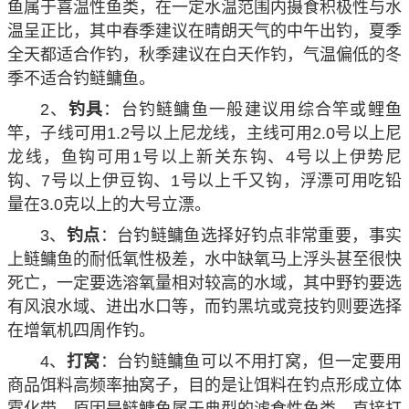
鱼属于喜温性鱼类，在一定水温范围内摄食积极性与水
温呈正比，其中春季建议在晴朗天气的中午出钓，夏季
全天都适合作钓，秋季建议在白天作钓，气温偏低的冬
季不适合钓鲢鳙鱼。
2、
钓具
：台钓鲢鳙鱼一般建议用综合竿或鲤鱼
竿，子线可用1.2号以上尼龙线，主线可用2.0号以上尼
龙线，鱼钩可用1号以上新关东钩、4号以上伊势尼
钩、7号以上伊豆钩、1号以上千又钩，浮漂可用吃铅
量在3.0克以上的大号立漂。
3、
钓点
：台钓鲢鳙鱼选择好钓点非常重要，事实
上鲢鳙鱼的耐低氧性极差，水中缺氧马上浮头甚至很快
死亡，一定要选溶氧量相对较高的水域，其中野钓要选
有风浪水域、进出水口等，而钓黑坑或竞技钓则要选择
在增氧机四周作钓。
4、
打窝
：台钓鲢鳙鱼可以不用打窝，但一定要用
商品饵料高频率抽窝子，目的是让饵料在钓点形成立体
雾化带，原因是鲢鳙鱼属于典型的滤食性鱼类，直接打