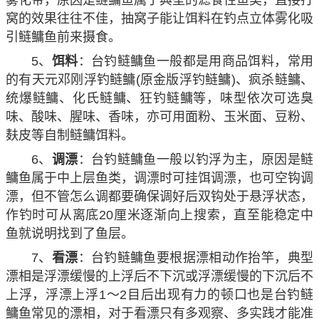
窝的效果往往不佳，抽窝子能让饵料在钓点立体雾化吸
引鲢鳙鱼前来摄食。
5、
饵料
：台钓鲢鳙鱼一般都是用商品饵料，常用
的有天元邓刚浮钓鲢鳙(原金版浮钓鲢鳙)、疯杀鲢鳙、
统爆鲢鳙、化氏鲢鳙、狂钓鲢鳙等，味型依次可选臭
味、酸味、腥味、香味，亦可用面粉、玉米面、豆粉、
麸皮等自制鲢鳙饵料。
6、
调漂
：台钓鲢鳙鱼一般以钓浮为主，原因是鲢
鳙鱼属于中上层鱼类，调漂时可挂饵调漂，也可空钩调
漂，但不管怎么调都要确保调好后双钩处于悬浮状态，
作钓时可从离底20厘米逐渐向上搜索，直至能稳定中
鱼就说明找到了鱼层。
7、
看漂
：台钓鲢鳙鱼要根据漂相动作抬竿，典型
漂相是浮漂缓慢的上浮后不下沉或浮漂缓慢的下沉后不
上浮，浮漂上浮1～2目后出现有力的顿口也是台钓鲢
鳙鱼常见的漂相，对于看漂只有多观察、多实践才能准