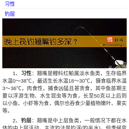
习性
钓层
1、
习性
：翘嘴是鲤科红鲌属淡水鱼类，生存临界
水温0～38℃，最适生长水温18～30℃，摄食临界水温
3～36℃，肉食性，捕食凶猛且甚贪食，其中鱼苗期主
要以浮游生物、水生昆虫等为食，长至50克以上后则
以小鱼、小虾等为食，偶尔也吞食少量植物嫩叶、果实
等。
2、
钓层
：翘嘴是中上层鱼类，一般情况下都在水
体的中上层活动，主流钓法是钓浮(钓半水)，但季候变