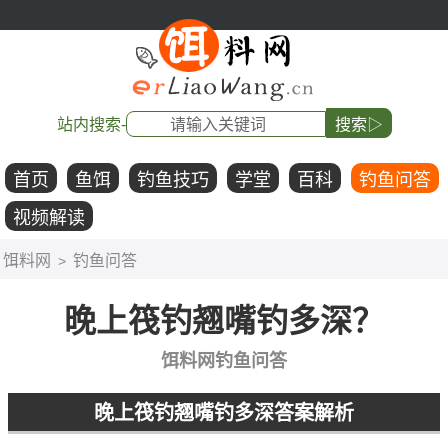
站内搜索-
搜索▷
首页
鱼饵
钓鱼技巧
学堂
百科
钓鱼问答
视频解读
饵料网
钓鱼问答
>
晚上筏钓翘嘴钓多深？
饵料网钓鱼问答
晚上筏钓翘嘴钓多深答案解析