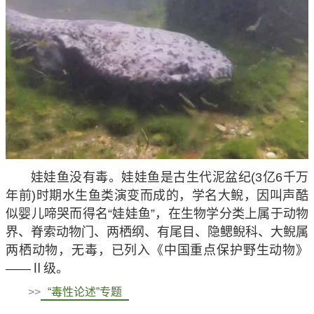
娃娃鱼没有毒
。娃娃鱼是古生代泥盆纪(3亿6千万
年前)时期水生鱼类演变而成的，学名大鲵，因叫声酷
似婴儿啼哭而得名“娃娃鱼”，在生物学分类上属于动物
界、脊索动物门、两栖纲、有尾目、隐鳃鲵科、大鲵属
两栖动物，无毒，已列入《中国重点保护野生动物》
——Ⅱ级。
>>
“毒性论述”专题