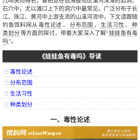
儿啼哭而得名，喜栖息在低海拔地区溪河深潭的岩洞、
石穴中，尤以滩口上下的洞穴中最常见，广泛分布于长
江、珠江、黄河中上游支流的山溪河流中，下文请跟随
钓鱼饵料网从
毒性论述
、
分布范围
、
生活习性
、
种
类划分
等方面的探讨，带着大家深入了解“
娃娃鱼有毒
吗
”。
《娃娃鱼有毒吗》导读
☰
毒性论述
☰
分布范围
☰
生活习性
☰
种类划分
一、毒性论述