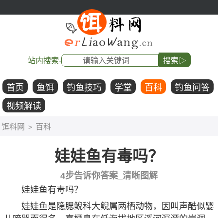
站内搜索-
搜索▷
首页
鱼饵
钓鱼技巧
学堂
百科
钓鱼问答
视频解读
饵料网
百科
>
娃娃鱼有毒吗？
4步告诉你答案_清晰图解
娃娃鱼有毒吗？
娃娃鱼是隐腮鲵科大鲵属两栖动物，因叫声酷似婴