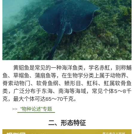
黄貂鱼是常见的一种海洋鱼类，学名赤魟，别称鯆
鱼、草帽鱼、蒲扇鱼等，在生物学分类上属于动物界、
脊索动物门、软骨鱼纲、鲼形目、魟科、魟属软骨鱼
类，广泛分布于东海、南海等海域，常见个体5～8千
克，最大个体可达65～70千克。
>>
“物种论述”专题
二、形态特征