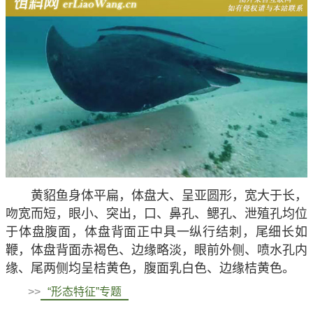
黄貂鱼身体平扁，体盘大、呈亚圆形，宽大于长，
吻宽而短，眼小、突出，口、鼻孔、鳃孔、泄殖孔均位
于体盘腹面，体盘背面正中具一纵行结刺，尾细长如
鞭，体盘背面赤褐色、边缘略淡，眼前外侧、喷水孔内
缘、尾两侧均呈桔黄色，腹面乳白色、边缘桔黄色。
>>
“形态特征”专题