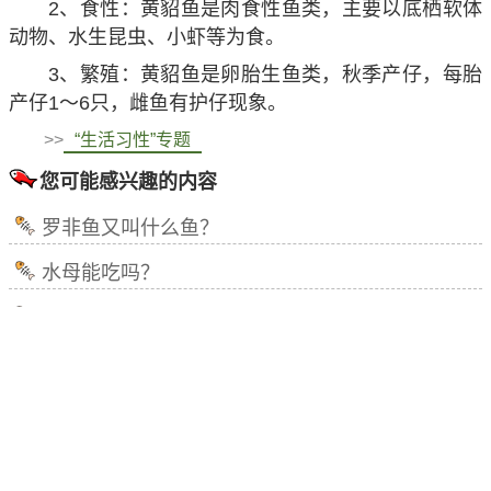
2、食性：黄貂鱼是肉食性鱼类，主要以底栖软体
动物、水生昆虫、小虾等为食。
3、繁殖：黄貂鱼是卵胎生鱼类，秋季产仔，每胎
产仔1～6只，雌鱼有护仔现象。
>>
“生活习性”专题
您可能感兴趣的内容
罗非鱼又叫什么鱼？
水母能吃吗？
孔雀鱼是什么鱼？
第一个吃螃蟹的人是什么意思？
罗非鱼是海鱼还是河鱼？
鸭嘴鳄是什么动物？