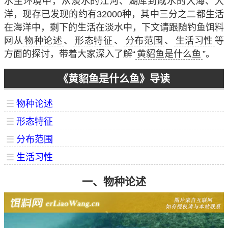
水生环境中，从淡水的江河、湖库到咸水的大海、大
洋，现存已发现的约有32000种，其中三分之二都生活
在海洋中，剩下的生活在淡水中，下文请跟随钓鱼饵料
网从
物种论述
、
形态特征
、
分布范围
、
生活习性
等
方面的探讨，带着大家深入了解“
黄貂鱼是什么鱼
”。
《黄貂鱼是什么鱼》导读
☰
物种论述
☰
形态特征
☰
分布范围
☰
生活习性
一、物种论述