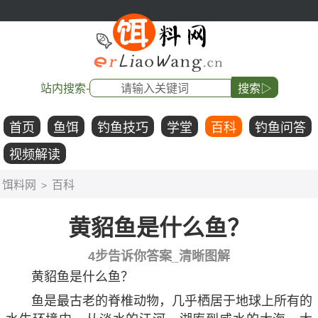
站内搜索-
搜索▷
首页
鱼饵
钓鱼技巧
学堂
百科
钓鱼问答
视频解读
饵料网
百科
>
黄貂鱼是什么鱼？
4步告诉你答案_清晰图解
黄貂鱼是什么鱼？
鱼是最古老的脊椎动物，几乎栖居于地球上所有的