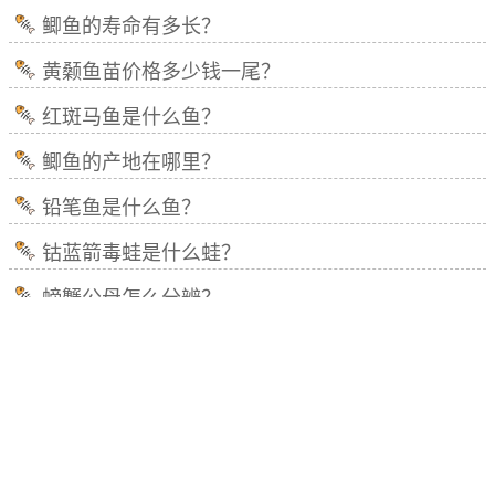
鲫鱼的寿命有多长？
黄颡鱼苗价格多少钱一尾？
红斑马鱼是什么鱼？
鲫鱼的产地在哪里？
铅笔鱼是什么鱼？
钴蓝箭毒蛙是什么蛙？
螃蟹公母怎么分辨？
虎鲸vs大白鲨谁厉害？
埃及胡子鲶和本土鲶鱼的区别
淡水白鲳价格多少钱一斤？