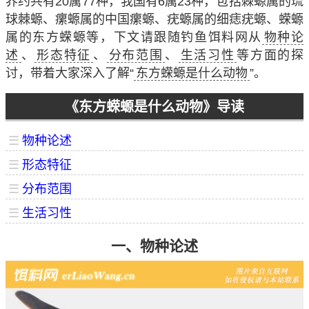
界约共有20属77种，我国有6属23种，包括棘螈属的琉
球棘螈、瘰螈属的中国瘰螈、疣螈属的细痣疣螈、蝾螈
属的东方蝾螈等，下文请跟随钓鱼饵料网从
物种论
述
、
形态特征
、
分布范围
、
生活习性
等方面的探
讨，带着大家深入了解“
东方蝾螈是什么动物
”。
《东方蝾螈是什么动物》导读
☰
物种论述
☰
形态特征
☰
分布范围
☰
生活习性
一、物种论述