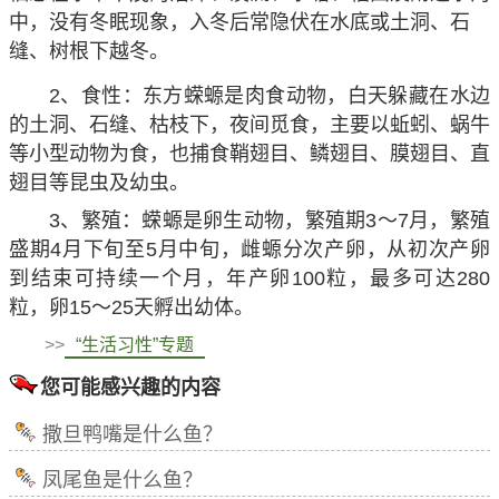
中，没有冬眠现象，入冬后常隐伏在水底或土洞、石
缝、树根下越冬。
2、食性：东方蝾螈是肉食动物，白天躲藏在水边
的土洞、石缝、枯枝下，夜间觅食，主要以蚯蚓、蜗牛
等小型动物为食，也捕食鞘翅目、鳞翅目、膜翅目、直
翅目等昆虫及幼虫。
3、繁殖：蝾螈是卵生动物，繁殖期3～7月，繁殖
盛期4月下旬至5月中旬，雌螈分次产卵，从初次产卵
到结束可持续一个月，年产卵100粒，最多可达280
粒，卵15～25天孵出幼体。
>>
“生活习性”专题
您可能感兴趣的内容
撒旦鸭嘴是什么鱼？
凤尾鱼是什么鱼？