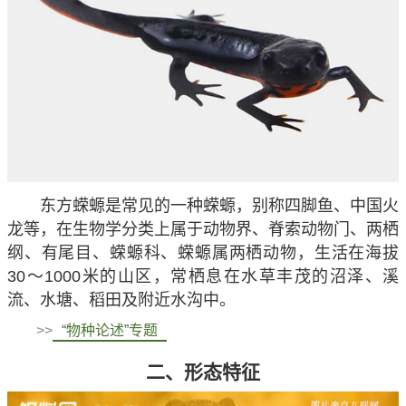
东方蝾螈是常见的一种蝾螈，别称四脚鱼、中国火
龙等，在生物学分类上属于动物界、脊索动物门、两栖
纲、有尾目、蝾螈科、蝾螈属两栖动物，生活在海拔
30～1000米的山区，常栖息在水草丰茂的沼泽、溪
流、水塘、稻田及附近水沟中。
>>
“物种论述”专题
二、形态特征