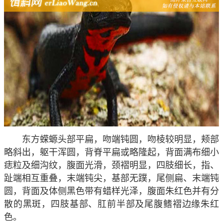
东方蝾螈头部平扁，吻端钝圆，吻棱较明显，颊部
略斜出，躯干浑圆，背脊平扁或略隆起，背面满布细小
痣粒及细沟纹，腹面光滑，颈褶明显，四肢细长，指、
趾端相互重叠，末端钝尖，基部无蹼，尾侧扁、末端钝
圆，背面及体侧黑色带有蜡样光泽，腹面朱红色并有分
散的黑斑，四肢基部、肛前半部及尾腹鳍褶边缘朱红
色。