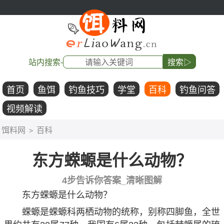
站内搜索-
搜索▷
首页
鱼饵
钓鱼技巧
学堂
百科
钓鱼问答
视频解读
饵料网
百科
>
东方蝾螈是什么动物？
4步告诉你答案_清晰图解
东方蝾螈是什么动物？
蝾螈是蝾螈科两栖动物的统称，别称四脚鱼，全世