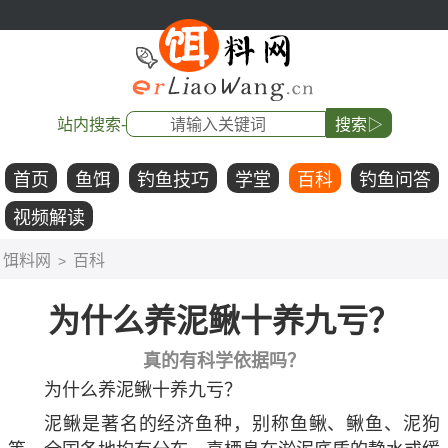
站内搜索-
搜索▷
首页
鱼饵
钓鱼技巧
学堂
百科
钓鱼问答
视频解读
饵料网
百科
>
为什么养泥鳅十养九亏？
真的有科学依据吗？
为什么养泥鳅十养九亏？
泥鳅是著名的经济鱼种，别称鱼鳅、鳅鱼、泥狗