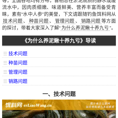
等，全国各地均有分布，喜栖息在淤泥底质的静水或缓
流水中，因肉质细嫩、味道鲜美、营养丰富而备受青
睐，素有“水中人参”的美誉，下文请跟随钓鱼饵料网从
技术问题
、
种苗问题
、
管理问题
、
销路问题
等方面
的探讨，带着大家深入了解“
为什么养泥鳅十养九亏
”。
《为什么养泥鳅十养九亏》导读
☰
技术问题
☰
种苗问题
☰
管理问题
☰
销路问题
一、技术问题