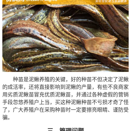
种苗是泥鳅养殖的关键，好的种苗不但决定了泥鳅
的成活率，还将直接影响到泥鳅的产量，有些不良商家
用劣质泥鳅苗冒充优质泥鳅苗，并通过各种虚假的营销
手段忽悠养殖户上当，买这种泥鳅种苗不亏损才奇了怪
了，广大养殖户在采购种苗时一定要擦亮眼睛、谨防受
骗。
三、管理问题