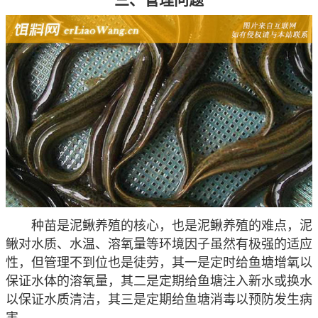
种苗是泥鳅养殖的核心，也是泥鳅养殖的难点，泥
鳅对水质、水温、溶氧量等环境因子虽然有极强的适应
性，但管理不到位也是徒劳，其一是定时给鱼塘增氧以
保证水体的溶氧量，其二是定期给鱼塘注入新水或换水
以保证水质清洁，其三是定期给鱼塘消毒以预防发生病