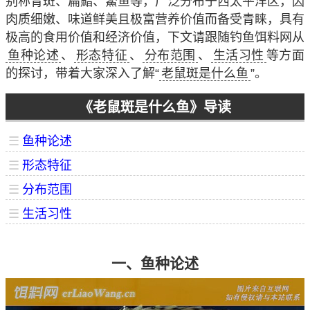
别称青斑、扁鮨、鰵鱼等，广泛分布于西太平洋区，因
肉质细嫩、味道鲜美且极富营养价值而备受青睐，具有
极高的食用价值和经济价值，下文请跟随钓鱼饵料网从
鱼种论述
、
形态特征
、
分布范围
、
生活习性
等方面
的探讨，带着大家深入了解“
老鼠斑是什么鱼
”。
《老鼠斑是什么鱼》导读
☰
鱼种论述
☰
形态特征
☰
分布范围
☰
生活习性
一、鱼种论述