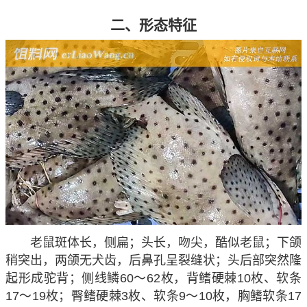
二、形态特征
老鼠斑体长，侧扁；头长，吻尖，酷似老鼠；下颌
稍突出，两颌无犬齿，后鼻孔呈裂缝状；头后部突然隆
起形成驼背；侧线鳞60～62枚，背鳍硬棘10枚、软条
17～19枚；臀鳍硬棘3枚、软条9～10枚，胸鳍软条17