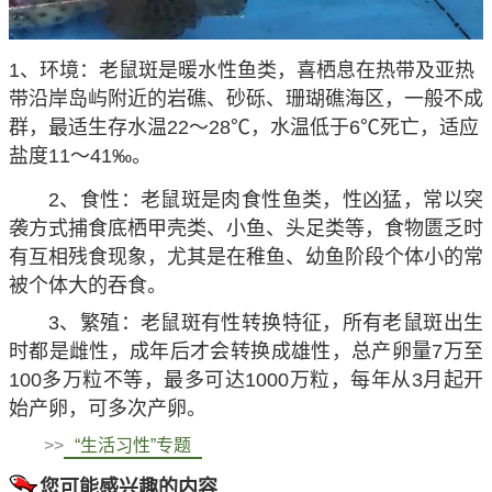
1、环境：老鼠斑是暖水性鱼类，喜栖息在热带及亚热
带沿岸岛屿附近的岩礁、砂砾、珊瑚礁海区，一般不成
群，最适生存水温22～28℃，水温低于6℃死亡，适应
盐度11～41‰。
2、食性：老鼠斑是肉食性鱼类，性凶猛，常以突
袭方式捕食底栖甲壳类、小鱼、头足类等，食物匮乏时
有互相残食现象，尤其是在稚鱼、幼鱼阶段个体小的常
被个体大的吞食。
3、繁殖：老鼠斑有性转换特征，所有老鼠斑出生
时都是雌性，成年后才会转换成雄性，总产卵量7万至
100多万粒不等，最多可达1000万粒，每年从3月起开
始产卵，可多次产卵。
>>
“生活习性”专题
您可能感兴趣的内容