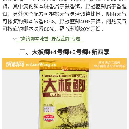
饵，其中疯钓鲫本味香属于麸香饵，野战蓝鲫属于香腥
饵，另外这个配方可根据天气灵活调整比例，阴雨天气
可按疯钓鲫本味香60%、野战蓝鲫40%开饵，闷热天气
可按疯钓鲫本味香80%、野战蓝鲫20%开饵。
>>
“疯钓鲫本味香+野战蓝鲫”专题
三、大板鲫+4号鲫+6号鲫+新四季