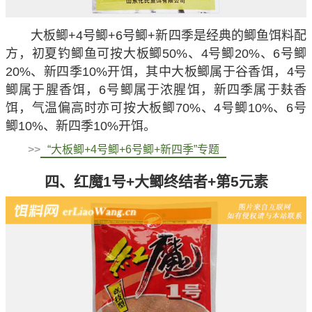
大板鲫+4号鲫+6号鲫+新四季是经典的鲫鱼饵料配
方，初夏钓鲫鱼可按大板鲫50%、4号鲫20%、6号鲫
20%、新四季10%开饵，其中大板鲫属于谷香饵，4号
鲫属于腥香饵，6号鲫属于浓腥饵，新四季属于麸香
饵，气温偏高时亦可按大板鲫70%、4号鲫10%、6号
鲫10%、新四季10%开饵。
>>
“大板鲫+4号鲫+6号鲫+新四季”专题
四、红魔1号+大鲫终结者+第5元素