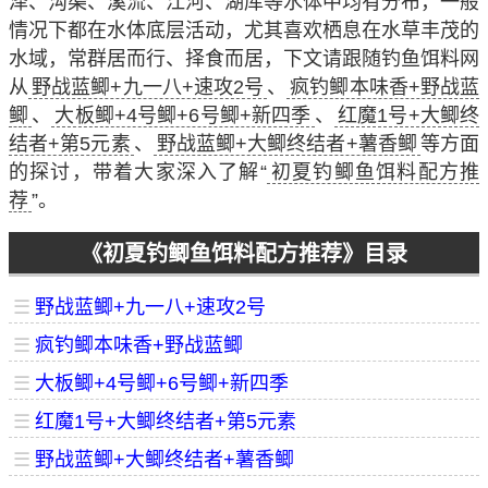
泽、沟渠、溪流、江河、湖库等水体中均有分布，一般
情况下都在水体底层活动，尤其喜欢栖息在水草丰茂的
水域，常群居而行、择食而居，下文请跟随钓鱼饵料网
从
野战蓝鲫+九一八+速攻2号
、
疯钓鲫本味香+野战蓝
鲫
、
大板鲫+4号鲫+6号鲫+新四季
、
红魔1号+大鲫终
结者+第5元素
、
野战蓝鲫+大鲫终结者+薯香鲫
等方面
的探讨，带着大家深入了解“
初夏钓鲫鱼饵料配方推
荐
”。
《初夏钓鲫鱼饵料配方推荐》目录
☰
野战蓝鲫+九一八+速攻2号
☰
疯钓鲫本味香+野战蓝鲫
☰
大板鲫+4号鲫+6号鲫+新四季
☰
红魔1号+大鲫终结者+第5元素
☰
野战蓝鲫+大鲫终结者+薯香鲫