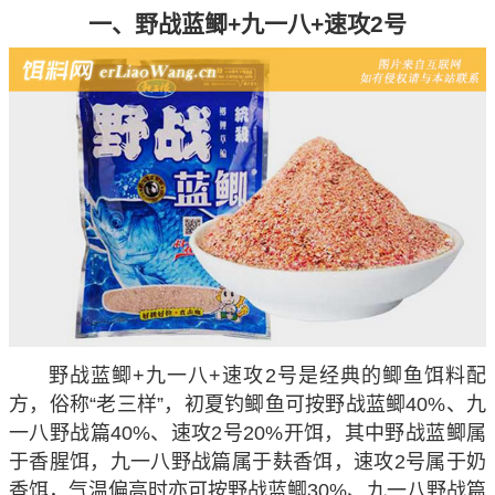
一、野战蓝鲫+九一八+速攻2号
野战蓝鲫+九一八+速攻2号是经典的鲫鱼饵料配
方，俗称“老三样”，初夏钓鲫鱼可按野战蓝鲫40%、九
一八野战篇40%、速攻2号20%开饵，其中野战蓝鲫属
于香腥饵，九一八野战篇属于麸香饵，速攻2号属于奶
香饵，气温偏高时亦可按野战蓝鲫30%、九一八野战篇