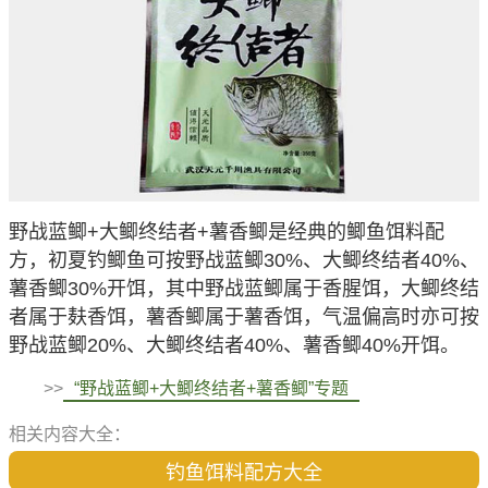
野战蓝鲫+大鲫终结者+薯香鲫是经典的鲫鱼饵料配
方，初夏钓鲫鱼可按野战蓝鲫30%、大鲫终结者40%、
薯香鲫30%开饵，其中野战蓝鲫属于香腥饵，大鲫终结
者属于麸香饵，薯香鲫属于薯香饵，气温偏高时亦可按
野战蓝鲫20%、大鲫终结者40%、薯香鲫40%开饵。
>>
“野战蓝鲫+大鲫终结者+薯香鲫”专题
相关内容大全：
钓鱼饵料配方大全