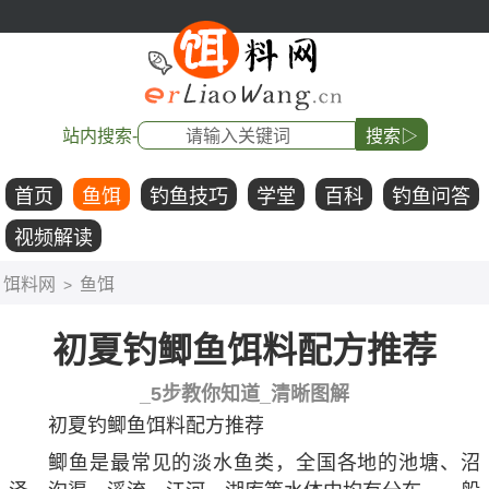
站内搜索-
搜索▷
首页
鱼饵
钓鱼技巧
学堂
百科
钓鱼问答
视频解读
饵料网
鱼饵
>
初夏钓鲫鱼饵料配方推荐
_5步教你知道_清晰图解
初夏钓鲫鱼饵料配方推荐
鲫鱼是最常见的淡水鱼类，全国各地的池塘、沼