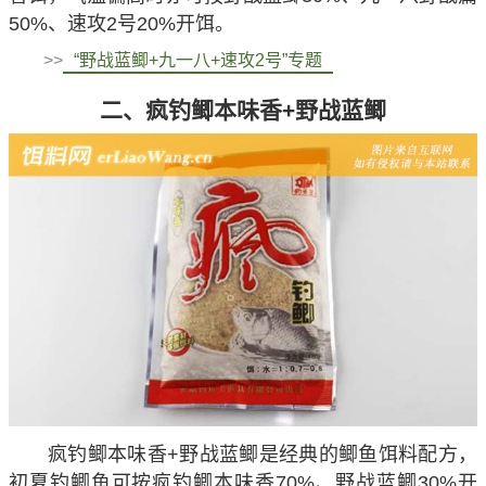
50%、速攻2号20%开饵。
>>
“野战蓝鲫+九一八+速攻2号”专题
二、疯钓鲫本味香+野战蓝鲫
疯钓鲫本味香+野战蓝鲫是经典的鲫鱼饵料配方，
初夏钓鲫鱼可按疯钓鲫本味香70%、野战蓝鲫30%开