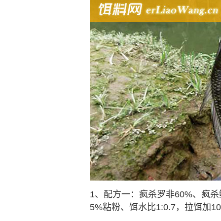
1、配方一：疯杀罗非60%、疯杀
5%粘粉、饵水比1:0.7，拉饵加1