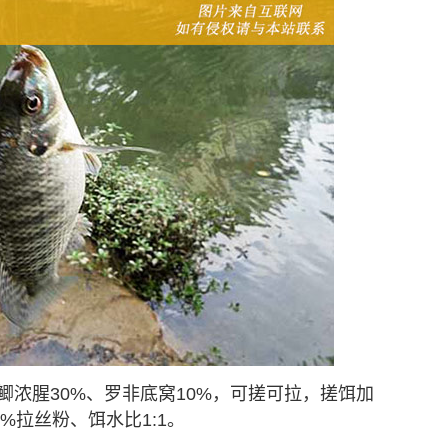
鲫浓腥30%、罗非底窝10%，可搓可拉，搓饵加
0%拉丝粉、饵水比1:1。