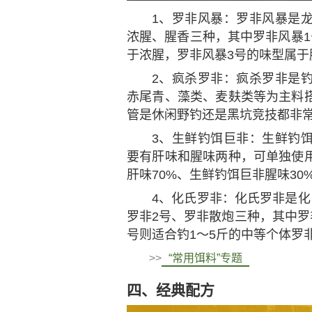
1、罗非风暴：罗非风暴是
浓腥、腥香三种，其中罗非风暴1
于浓腥，罗非风暴3号的味型属于
2、疯杀罗非：疯杀罗非是
赤尾青、藻类、麦麸类等为主料
管是休闲野钓还是黑坑竞技都非
3、生鲜钓饵巨非：生鲜钓
要有肝味和腥味两种，可单独使
肝味70%、生鲜钓饵巨非腥味30
4、化氏罗非：化氏罗非是化
罗非2号、罗非散炮三种，其中罗
号则适合钓1～5斤的中等个体罗
>>
“常用饵料”专题
四、经典配方