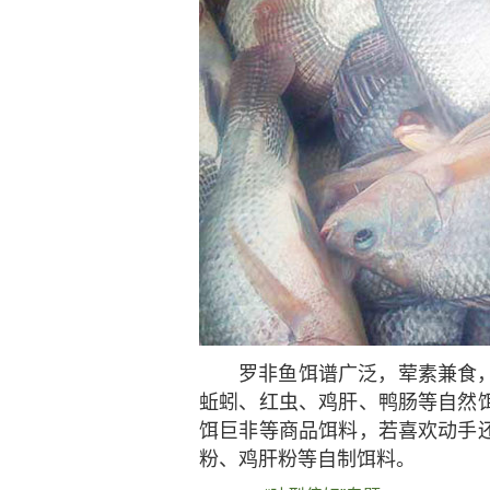
罗非鱼饵谱广泛，荤素兼食
蚯蚓、红虫、鸡肝、鸭肠等自然
饵巨非等商品饵料，若喜欢动手
粉、鸡肝粉等自制饵料。