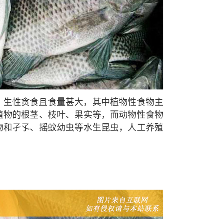
，生性贪食且食量甚大，其中植物性食物主
植物的根茎、枝叶、果实等，而动物性食物
物和孑孓、摇蚊幼虫等水生昆虫，人工养殖