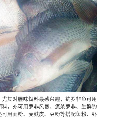
，尤其对腥味饵料最感兴趣，钓罗非鱼可用
饵料，亦可用罗非风暴、疯杀罗非、生鲜钓
还可用面粉、麦麸皮、豆粉等搭配鱼粉、虾