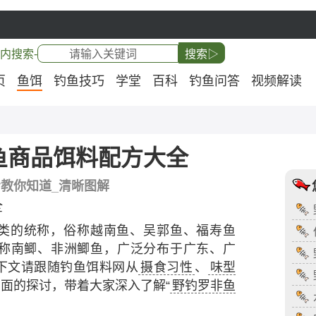
内搜索-
搜索▷
页
鱼饵
钓鱼技巧
学堂
百科
钓鱼问答
视频解读
鱼商品饵料配方大全
步教你知道_清晰图解
全
类的统称，俗称越南鱼、吴郭鱼、福寿鱼
称南鲫、非洲鲫鱼，广泛分布于广东、广
下文请跟随钓鱼饵料网从
摄食习性
、
味型
面的探讨，带着大家深入了解“
野钓罗非鱼