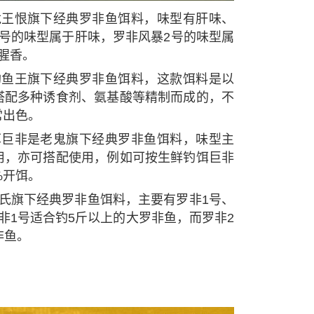
龙王恨旗下经典罗非鱼饵料，味型有肝味、
号的味型属于肝味，罗非风暴2号的味型属
腥香。
钓鱼王旗下经典罗非鱼饵料，这款饵料是以
搭配多种诱食剂、氨基酸等精制而成的，不
常出色。
饵巨非是老鬼旗下经典罗非鱼饵料，味型主
用，亦可搭配使用，例如可按生鲜钓饵巨非
%开饵。
氏旗下经典罗非鱼饵料，主要有罗非1号、
非1号适合钓5斤以上的大罗非鱼，而罗非2
非鱼。