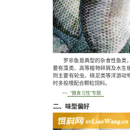
罗非鱼是典型的杂食性鱼类
要有藻类、高等植物碎屑及水生
则主要有轮虫、桡足类等浮游动
时多投喂配合颗粒饲料。
>>
“摄食习性”专题
二、味型偏好