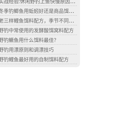
实战经验:休闲野钓上鱼快慢原因分析
冬季钓鲫鱼用蚯蚓好还是商品饵好？
老三样鲤鱼饵料配方，季节不同，老三样饵料配置比例也不同！
野钓中常使用的发酵酸饵窝料配方
野钓鳜鱼用什么饵料最佳？
野钓用漂原则和调漂技巧
野钓鲤鱼最好用的自制饵料配方