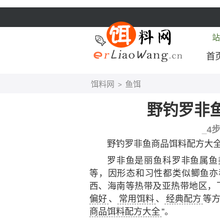
站
首
饵料网
鱼饵
>
野钓罗非
_4
野钓罗非鱼商品饵料配方大
罗非鱼是丽鱼科罗非鱼属鱼
等，因形态和习性都类似鲫鱼亦
西、海南等热带及亚热带地区，
偏好
、
常用饵料
、
经典配方
等方
商品饵料配方大全
”。