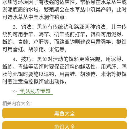
水质等环境因子有极强的适应性，常栖息在水草丛生或
淤泥底质的水域，繁殖期会在水草丛中筑巢产卵，此时
可选水草丛中亮水洞作钓点。
3、钓法：黑鱼有传统钓和路亚两种钓法，其中传
统钓可用手竿、海竿、矶竿或前打竿，饵料可用泥鳅、
蚯蚓、青蛙、鸡肝等，而路亚钓则建议用雷强竿，拟饵
可用雷蛙、胡须佬、米诺等。
4、技巧：黑鱼对活动的饵料更感兴趣，用泥鳅、
蚯蚓、青蛙等活饵时要保证饵料的鲜活性，用鸡肝、鸭
肠等死饵时要施以逗钓，用雷蛙、胡须佬、米诺等拟饵
时要注意操控拟饵做出动作。
>>
“钓法技巧”专题
相关内容大全：
黑鱼大全
鱼饵大全