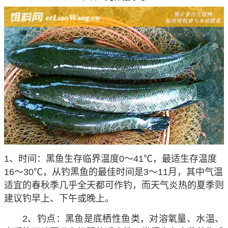
1、时间：黑鱼生存临界温度0～41℃，最适生存温度
16～30℃，从钓黑鱼的最佳时间是3～11月，其中气温
适宜的春秋季几乎全天都可作钓，而天气炎热的夏季则
建议钓早上、下午或晚上。
2、钓点：黑鱼是底栖性鱼类，对溶氧量、水温、