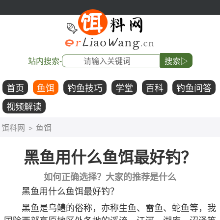
站内搜索-
搜索▷
首页
鱼饵
钓鱼技巧
学堂
百科
钓鱼问答
视频解读
饵料网
鱼饵
>
黑鱼用什么鱼饵最好钓？
如何正确选择？大家的推荐是什么
黑鱼用什么鱼饵最好钓？
黑鱼是乌鳢的俗称，亦称生鱼、雷鱼、蛇鱼等，我