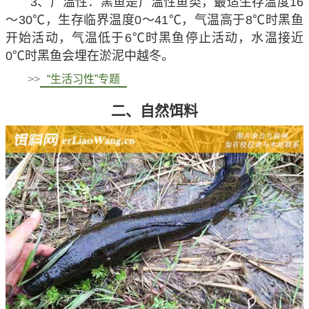
3、广温性：黑鱼是广温性鱼类，最适生存温度16
～30℃，生存临界温度0～41℃，气温高于8℃时黑鱼
开始活动，气温低于6℃时黑鱼停止活动，水温接近
0℃时黑鱼会埋在淤泥中越冬。
>>
“生活习性”专题
二、自然饵料