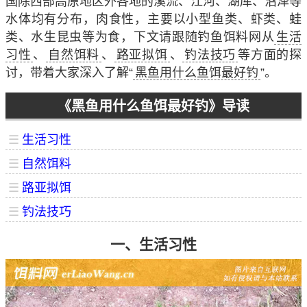
国除西部高原地区外各地的溪流、江河、湖库、沼泽等
水体均有分布，肉食性，主要以小型鱼类、虾类、蛙
类、水生昆虫等为食，下文请跟随钓鱼饵料网从
生活
习性
、
自然饵料
、
路亚拟饵
、
钓法技巧
等方面的探
讨，带着大家深入了解“
黑鱼用什么鱼饵最好钓
”。
《黑鱼用什么鱼饵最好钓》导读
☰
生活习性
☰
自然饵料
☰
路亚拟饵
☰
钓法技巧
一、生活习性