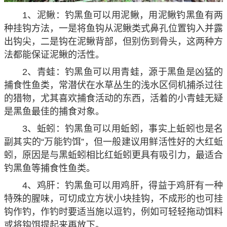
1、泥鳅：钓黑鱼可以用泥鳅，用泥鳅钓黑鱼有两
种挂钩方法，一是将鱼钩从泥鳅类式鼻孔位置钩入并露
出钩尖，二是钩在泥鳅背部，但别伤到骨头，这两种方
法都能保证泥鳅的活性。
2、青蛙：钓黑鱼可以用青蛙，源于黑鱼是凶猛的
捕食性鱼类，常潜伏在水草丛生的浅水区伺机捕杀过往
的猎物，尤其喜欢捕食活动的东西，活着的小青蛙无疑
是黑鱼最佳的捕食对象。
3、蚯蚓：钓黑鱼可以用蚯蚓，事实上蚯蚓也是名
副其实的“万能钓饵”，但一般建议用鲜活性好的大红蚯
蚓，原因是与黑蚯蚓相比红蚯蚓更具有吸引力，最适合
钓黑鱼等捕食性鱼类。
4、鸡肝：钓黑鱼可以用鸡肝，得益于鸡肝有一种
特殊的腥味，可切成立方状小块挂钩，不成形的也可挂
钩作钓，作钓时要适当施以逗钓，例如可轻轻拖动饵料
或将钩饵提起来再放下。