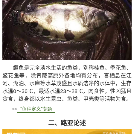
鳜鱼是完全淡水生活的鱼类，别称桂鱼、季花鱼、
鳌花鱼等，除青藏高原外各地均有分布，喜栖息在江
河、湖泊、水库等水草茂盛且水质洁净的水体中，生存
水温0～36℃，最适水温23～28℃，肉食性，性凶猛且
贪食，终身都以水生昆虫、鱼类、甲壳类等活物为食。
>>
“鱼种定义”专题
二、路亚论述