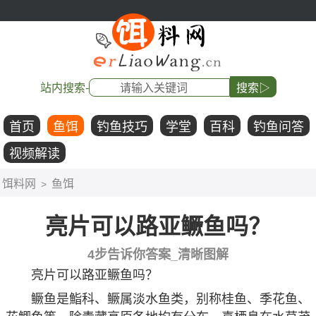
站内搜索-
搜索▷
首页
鱼饵
钓鱼技巧
学堂
百科
钓鱼问答
视频解读
饵料网
鱼饵
>
亮片可以路亚鳜鱼吗？
4步告诉你答案_清晰图解
亮片可以路亚鳜鱼吗？
鳜鱼是鮨科、鳜属淡水鱼类，别称桂鱼、季花鱼、