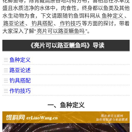
花鲫鱼等，除青藏高原各地均有分布，喜栖息在水草茂
盛且水质洁净的水体中，肉食性，终身都以鱼类及其他
水生动物为食，下文请跟随钓鱼饵料网从
鱼种定义
、
路亚论述
、
钓具搭配
、
作钓技巧
等方面的探讨，带着
大家深入了解“
亮片可以路亚鳜鱼吗
”。
《亮片可以路亚鳜鱼吗》导读
☰
鱼种定义
☰
路亚论述
☰
钓具搭配
☰
作钓技巧
一、鱼种定义