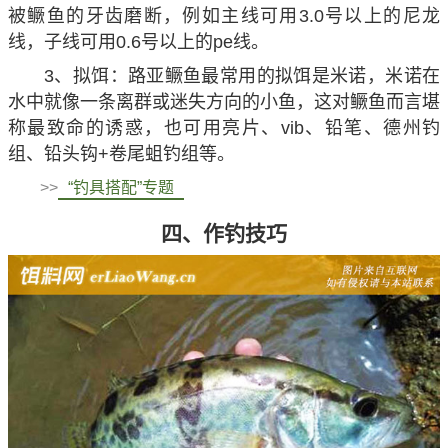
被鳜鱼的牙齿磨断，例如主线可用3.0号以上的尼龙
线，子线可用0.6号以上的pe线。
3、拟饵：路亚鳜鱼最常用的拟饵是米诺，米诺在
水中就像一条离群或迷失方向的小鱼，这对鳜鱼而言堪
称最致命的诱惑，也可用亮片、vib、铅笔、德州钓
组、铅头钩+卷尾蛆钓组等。
>>
“钓具搭配”专题
四、作钓技巧