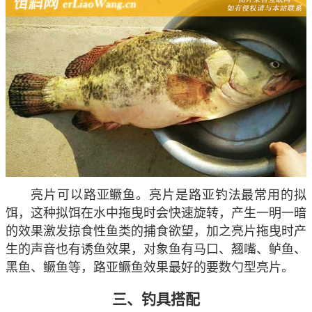
亮片可以路亚鳜鱼
。亮片是路亚钓法最常用的拟
饵，这种拟饵在水中拖曳时会快速旋转，产生一明一暗
的效果激发掠食性鱼类的捕食欲望，加之亮片拖曳时产
生的声音也有诱鱼效果，对象鱼有马口、翘嘴、鲈鱼、
黑鱼、鳜鱼等，路亚鳜鱼效果最好的要数勺型亮片。
三、钓具搭配