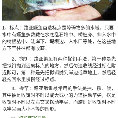
1、标点：路亚鳜鱼首选标点是障碍物多的水域，只要
水中有鳜鱼多数藏在水底乱石堆中、桥桩旁、伸入水中
的树根丛中、陡岸下、堤坝边、入水口等处，在这些地
方下竿往往都有收获。
2、抛饵：路亚鳜鱼有两种抛饵手法，第一种是先
把拟饵抛到远离标点的地方，然后匀速收线经过标点附
近即可，第二种是先把拟饵抛到岸边或草地上，然后轻
轻拖回水里慢慢经过标点。
3、操竿：路亚鳜鱼最常用的手法是抽、摆、旋，
其中抽是收饵时不时以或大或小的力道抽动竿尖，摆是
收饵时不时以左右交叉摆动竿尖，而旋则是收饵时不时
以竿尖画大小不等的圆形。
>>
“作钓技巧”专题