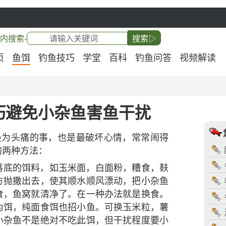
内搜索-
搜索▷
页
鱼饵
钓鱼技巧
学堂
百科
钓鱼问答
视频解读
巧避免小杂鱼害鱼干扰
者最为头痛的事，也是最破坏心情，常常闹得
的两种方法：
落底的饵料，如玉米面，白面粉，糟食，麸
方抛撒出去，使其顺水顺风漂动，把小杂鱼
食，鱼窝就清净了。在一种办法就是换食。
为饵，纯面食饵也招小鱼。可换玉米粒，薯
小杂鱼不是绝对不吃此饵，但干扰程度要小