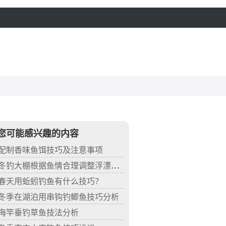
您可能感兴趣的内容
配制香味鱼饵技巧及注意事项
冬钓大棚根据鱼情合理调整浮漂的技巧
春天用蚯蚓钓鱼有什么技巧？
冬季在湖泊用串钩钓鲫鱼技巧分析
海竿垂钓草鱼技法分析