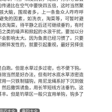
的传递比在空气中要快四五倍，这时当然聚
孩大脑，围观者多，上一条鱼众人咋咋呼
避免的因素，如洗衣，淘菜等，可暂时避
洗衣淘菜，待平静之后还可继续垂钓，有时
船之类的噪声和掀起的水浪干扰，要加以分
不会影响太大。因为鱼类已经习惯了。只要
间断猝发性的，就要引起重视，最好另择佳
是白跑。但是水草过多过密，也不便下钩。
奏效当然是好办法，但有时水底水草浓密造
常用一只铁制锚钩，用尼龙绳系好下沉到做
。然后撒饵诱鱼，用长竿短线方法垂钓。这
甚丰。但是钓草区一般只宜用单钩，钩多了
技巧大全
垂钓大全