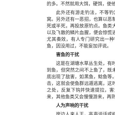
的多。不然就用大饵，硬饵，使
此外还有游走钓法，不等钓
窝。另外还有一恶招，也算以恶
死或半死，再投放原钓点。鱼类
以及飞散的鳞片血腥，便会惊慌
尤其奏效，有人专门研究出一种
鱼，因没用过，不能妄加评说。
害鱼的干扰
这是在湖塘水草丛生处，有
到鱼，但突然之间不上鱼了，既
底出现了敌害，如黑鱼，鲶鱼等
击，这就会使鱼群远遁逃离，这
之处，反复下钩并快速提拉，害
来，其他鱼类又会慢慢游来，再
人为声响的干扰
岸边人来人王，高声谈话或