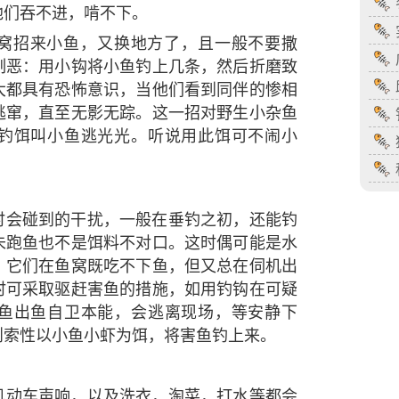
他们吞不进，啃不下。
窝招来小鱼，又换地方了，且一般不要撒
制恶：用小钩将小鱼钓上几条，然后折磨致
大都具有恐怖意识，当他们看到同伴的惨相
逃窜，直至无影无踪。这一招对野生小杂鱼
钓饵叫小鱼逃光光。听说用此饵可不闹小
时会碰到的干扰，一般在垂钓之初，还能钓
未跑鱼也不是饵料不对口。这时偶可能是水
。它们在鱼窝既吃不下鱼，但又总在伺机出
时可采取驱赶害鱼的措施，如用钓钩在可疑
鱼出鱼自卫本能，会逃离现场，等安静下
则索性以小鱼小虾为饵，将害鱼钓上来。
机动车声响，以及洗衣，淘菜，打水等都会