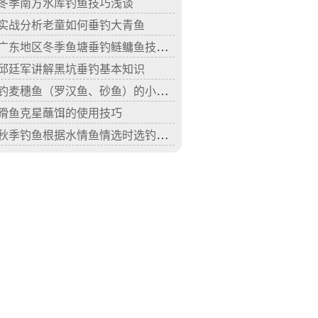
冬季南方水库钓鱼技巧浅谈
实战分析老童如何垂钓大青鱼
广东地区冬季鱼塘垂钓鲢鳙鱼技巧分析
邱廷军讲解黑坑垂钓基本知识
钓麦穗鱼（罗汉鱼、砂鱼）的小技巧
猾鱼克星蘸饵的使用技巧
秋季钓鱼根据水情鱼情选时选钓点的技巧