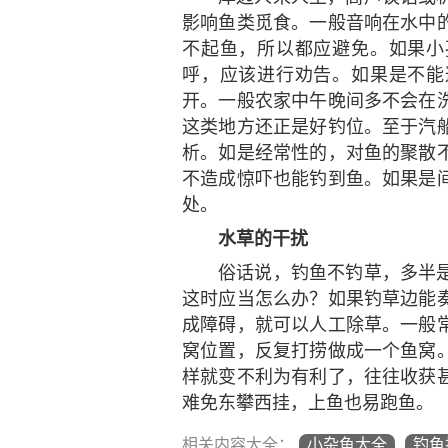
影响鱼类觅食。一般音响在水中
不起鱼，所以都应避免。如果小
呼，应该进行劝告。如果是不能
开。一般农家中午晚间多不会在
这类地方还正是好钓位。至于汽
析。如是经常性的，对鱼的聚散
不造成惊吓也能钓到鱼。如果是
处。
水草的干扰
俗话说，钓鱼不钓草，多半
这时应当怎么办？如果钓草边能
成障碍，就可以人工除草。一般
窝位置，反复打捞做成一个鱼窝
样就变不利为有利了，往往收获
难免东攀西挂，上鱼也易跑鱼。
相关内容大全：
小杂鱼大全
钓鱼