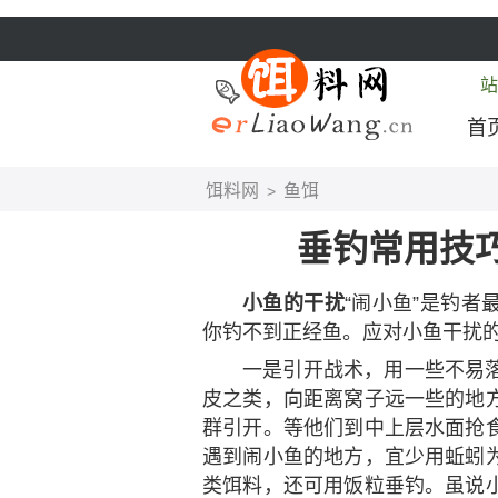
站
首
饵料网
鱼饵
>
垂钓常用技
小鱼的干扰
“闹小鱼”是钓
你钓不到正经鱼。应对小鱼干扰
一是引开战术，用一些不易
皮之类，向距离窝子远一些的地
群引开。等他们到中上层水面抢
遇到闹小鱼的地方，宜少用蚯蚓
类饵料，还可用饭粒垂钓。虽说