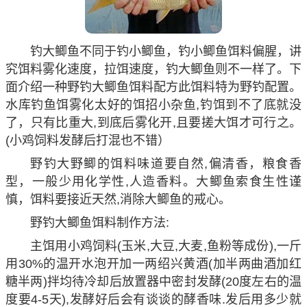
钓大鲫鱼不同于钓小鲫鱼，钓小鲫鱼饵料偏腥，讲
究饵料雾化速度，拉饵速度，钓大鲫鱼则不一样了。下
面介绍一种野钓大鲫鱼饵料配方此饵料特为野钓配置。
水库钓鱼饵雾化太好的饵招小杂鱼,钓饵到不了底就没
了，只有比重大,到底后雾化开,且要搓大饵才可行之。
(小鸡饲料发酵后打混也不错）
野钓大野鲫的饵料味道要自然,偏清香，粮食香
型，一般少用化学性,人造香料。大鲫鱼索食生性谨
慎，饵料要接近天然,消除大鲫鱼的戒心。
野钓大鲫鱼饵料制作方法:
主饵用小鸡饲料(玉米,大豆,大麦,鱼粉等成份),一斤
用30%的温开水泡开加一两绍兴黄酒(加半两曲酒加红
糖半两)拌均待冷却后放置器中密封发酵(20度左右的温
度要4-5天),发酵好后会有谈谈的酵香味.发后用多少就