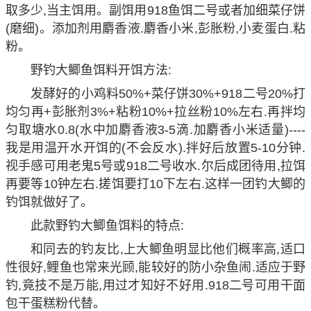
取多少,当主饵用。副饵用918鱼饵二号或者加细菜仔饼
(磨细)。添加剂用麝香液.麝香小米,彭胀粉,小麦蛋白.粘
粉。
野钓大鲫鱼饵料开饵方法:
发酵好的小鸡料50%+菜仔饼30%+918二号20%打
均匀再+彭胀剂3%+粘粉10%+拉丝粉10%左右.再拌均
匀取塘水0.8(水中加麝香液3-5滴.加麝香小米适量)----
我是用温开水开饵的(不会反水).拌好后放置5-10分钟.
视手感可用老鬼5号或918二号收水.尔后成团待用,拉饵
再要等10钟左右.搓饵要打10下左右.这样一团钓大鲫的
钓饵就做好了。
此款野钓大鲫鱼饵料的特点:
和同去的钓友比,上大鲫鱼明显比他们概率高,适口
性很好,鲤鱼也常来光顾,能较好的防小杂鱼闹.适应于野
钓,竟技不是万能,用过才知好不好用.918二号可用干面
包干蛋糕粉代替。