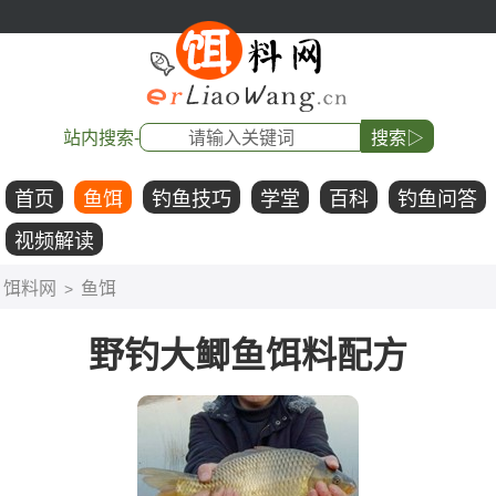
站内搜索-
搜索▷
首页
鱼饵
钓鱼技巧
学堂
百科
钓鱼问答
视频解读
饵料网
鱼饵
>
野钓大鲫鱼饵料配方