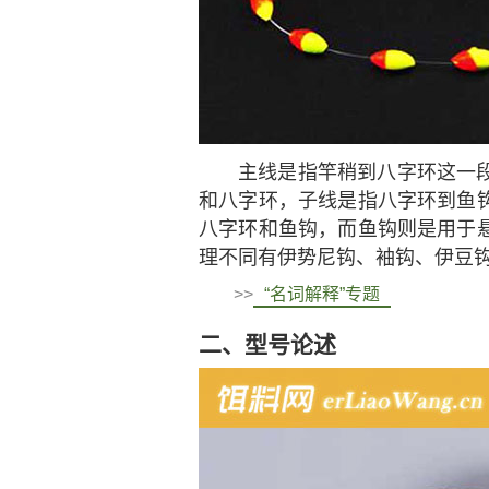
主线是指竿稍到八字环这一
和八字环，子线是指八字环到鱼
八字环和鱼钩，而鱼钩则是用于
理不同有伊势尼钩、袖钩、伊豆
>>
“名词解释”专题
二、型号论述