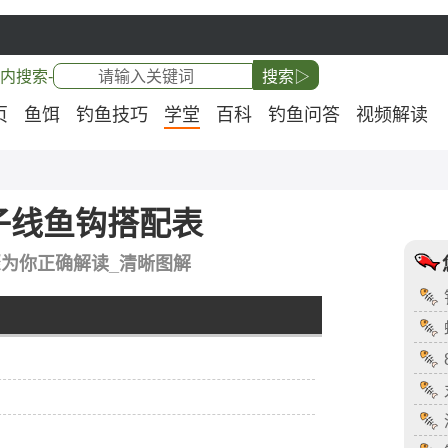
内搜索-
搜索▷
页
鱼饵
钓鱼技巧
学堂
百科
钓鱼问答
视频解读
子线鱼钩搭配表
骤为你正确解读_清晰图解