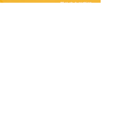
例如钓鲫鱼首选2～4号袖钩，而野钓鲤鱼则建议