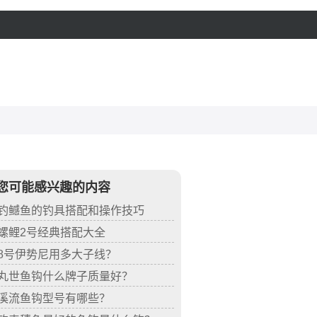
您可能感兴趣的内容
钓鳡鱼的钓具搭配和操作技巧
螺鲤2号经典搭配大全
8号伊势尼用多大子线？
丸世鱼钩什么牌子质量好？
溪流鱼钩型号有哪些？