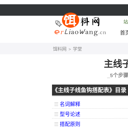
站
首
饵料网
学堂
>
主线
_5个步
《主线子线鱼钩搭配表》目录
☰
名词解释
☰
型号论述
☰
搭配原则