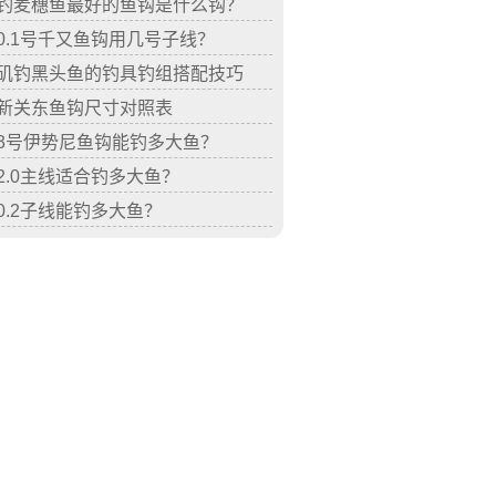
钓麦穗鱼最好的鱼钩是什么钩？
0.1号千又鱼钩用几号子线？
矶钓黑头鱼的钓具钓组搭配技巧
新关东鱼钩尺寸对照表
3号伊势尼鱼钩能钓多大鱼？
2.0主线适合钓多大鱼？
0.2子线能钓多大鱼？