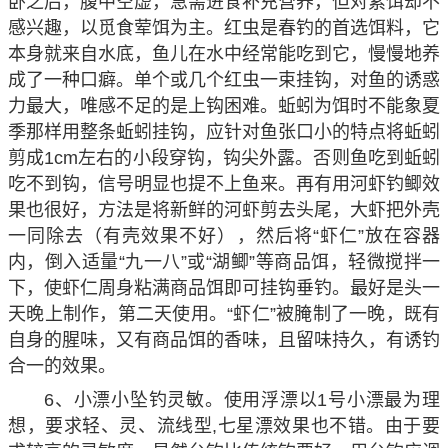
卧之后，腹中空虚，急需进食补充营养，但对素饵却不
感兴趣，以觅食荤饵为主。红虫是春钓的首选饵料，它
本身就来自水底，鱼儿在水中经常能吃到它，慢慢地养
成了一种口癖。单个或几个红虫一束挂钩，对鱼的诱惑
力最大，唯感不足的是上钩困难。蚯蚓为饵时不能象夏
季那样用整条蚯蚓挂钩，应针对鱼张口小的特点将蚯蚓
剪成1cm左右的小段穿钩，钩尖外露。否则鱼吃到蚯蚓
吃不到钩，信号明显也提不上鱼来。再有用河虾钓鲫效
果也很好，方法是将新鲜的河虾剪去头尾，大虾把外壳
一同除去（有壳效果不好），然后将“虾仁”放在容器
内，倒入适量“九一八”或“湖鲫”等商品饵，轻微搅拌一
下，使虾仁周身粘满商品饵即可挂钩垂钓。最好是头一
天晚上制作，第二天使用。“虾仁”被腌制了一晚，既有
自身的腥味，又有商品饵的香味，且留味持久，有诱钓
合一的效果。
6、小漂小坠钓灵敏。使用浮漂以1号小漂最为理
想，要求轻、灵、流线型,七星漂效果也不错。由于要