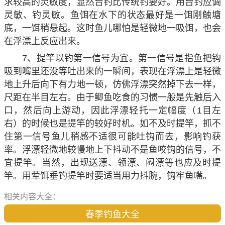
求较高的灵敏度，显然台钓比传统钓要好。用台钓应调
灵敏、钓灵敏。鱼饵在水下的状态最好是一饵刚触塘
底，一饵稍悬起。这时鱼儿哪怕是轻微地一吸饵，也会
在浮漂上反应出来。
7、提竿以钓第一信号为宜。第一信号是指鱼把钩
吸到嘴里还没等吐出来的一瞬间，表现在浮漂上是轻微
地上升后向下有力地一顿，仿佛浮漂突然掉下去一样，
尺距在半目左右。由于鲫鱼吃食的习惯一般是先触后入
口，然后向上游动，因此浮漂轻托一定幅度（1目左
右）的时候也是提竿的较好时机。如不及时提竿，抓不
住第一信号鱼儿稍感不适很可能吐钩而去，影响钓获
率。浮漂轻微地较慢地上下抖动不是鱼咬钩的信号，不
宜提竿。当然，出现送漂、领漂、闷漂等也应及时提
竿。用荤饵垂钓提竿时要适当用力抖腕，钩牢鱼嘴。
相关内容大全：
春季钓鱼大全