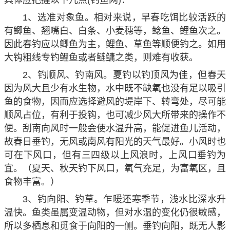
具体应把握以下几点(钓鱼网)：
1、选准对象鱼。相对来说，早春吃饵比较活跃的
有鲫鱼、翘嘴白、白条、小麦穗等，鲶鱼、鲤鱼次之。
因此春钓应以鲫鱼为主，鲤鱼、草鱼等顺便钓之。如用
大钩粗线专钓鲤鱼或者鲢鳙之类，则难有收获。
2、钓顺风、钓南风。夏钓以钓顶风为佳，但春天
因为风大且少有水生物，水中既不缺氧也没有足以吸引
鱼的食物，因而应选择避风的堤岸下、转弯处，尽可能
顺风占位，有利于投钩，也可减少风大所带来的操作不
便。刮南向风时一般会使水温升高，能促进鱼儿活动，
故春日垂钓，无风或南风有阳光的天气最好。小风时也
可在下风口，但有三四级以上风浪时，上风口垂钓为
宜。（夏天、秋天钓下风口，氧气充足，为富氧区，且
食物丰富。）
3、钓向阳、钓草。乍暖还寒季节，浅水比深水升
温快。鱼类虽属变温动物，但对水温的变化仍很敏感，
所以多栖息和觅食于向阳的一侧。垂钓向阳，既无人影