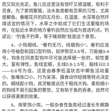
而又阳光充足，鱼儿在这里没有惊吓又感温暖，有利于
觅食。为了索饵繁殖，淡水鱼类都有恋草的习性，尤其
是鲫鱼。春暖花开的四五月份，在温度、水深等自然环
境适宜的情况下，水草之中就成了它们生活繁殖的场
所，在贴近水草的地方垂钓自然应当成为首选钓点。钓
谚云：“钓鱼不钓草，等于瞎胡跑”就是这个意思。
4、小钩细线。“春钓无巧，线细钩小”。春钓应选
用小号袖型和园口型钓钩，如伊势尼3-5号，万能袖3-4
号。钩条在同类型钩中尽可能选择细一些的，韧性要
大，富有弹性。鱼线宜细，主线0.8-1.5号，脑线以0.3
——0.6号为佳。这是由春季低温状态中鲫鱼活动量
小、鱼嘴张口小、行为呆滞、摄食动作轻微等特点决定
的。细线配小钩，其灵敏度远优于粗线大钩。柔软细小
的钩线不易引起鱼的警觉，又有助于鱼的吞食，自然可
以获得满意的效果。
5、用荤饵小饵。一般杂食性鱼类经过漫长冬眠静