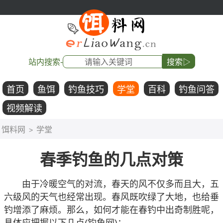
站内搜索-
搜索▷
首页
鱼饵
钓鱼技巧
学堂
百科
钓鱼问答
视频解读
饵料网
学堂
>
春季钓鱼的几点对策
由于冷暖空气的对流，春天的风不仅多而且大，五
六级风的天气也经常出现。春风既吹绿了大地，也给垂
钓增添了麻烦。那么，如何才能在春钓中出奇制胜呢，