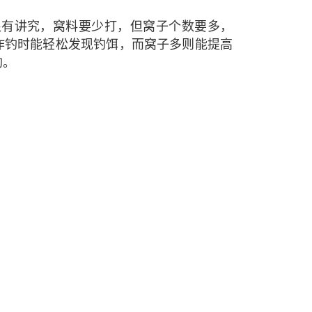
很有讲究，窝料要少打，但窝子个数要多，
作钓时能轻松发现钓饵，而窝子多则能提高
钓。
隔夜窝，若条件不永许也可打窝1～2小时
个诱鱼和聚鱼的过程，一个窝子钓几条鱼后
钓。
学会逗鱼，例如鱼不开口或没有发现钓饵时
可于轻轻抖一下竿稍让钓饵动一动，若窝子
下。
返回顶部
内容举报
在线留言