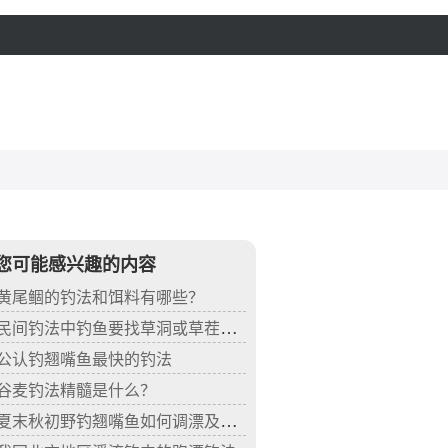
您可能感兴趣的内容
黄尾鲴的钓法和饵料有哪些？
民间钓法中钓鱼要找草洞或草茬的原因
公认钓翘嘴鱼最快的钓法
谷麦钓法精髓是什么？
夏末秋初野钓翘嘴鱼如何调漂及钓法分析