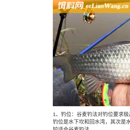
1、钓位：谷麦钓法对钓位要求
钓位是水下坎和回水湾，其次是
较适合谷麦钓法。