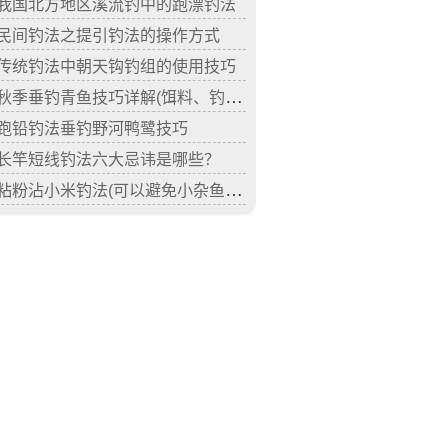
我国北方地区溪流钓中的跑漂钓法
民间钓法之提引钓法的操作方式
传统钓法中朝天钩钓组的使用技巧
秋季垂钓青鱼技巧详解(饵料、钓具、钓法等)
跑铅钓法垂钓野河鸭鹭技巧
长竿短线钓法六大忌讳是哪些？
粘粉沾小米钓法(可以避免小杂鱼闹钩)