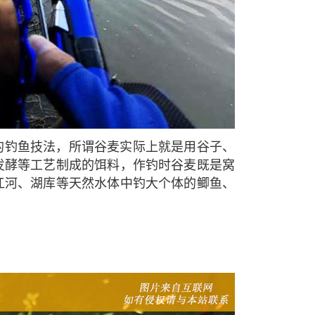
的钓鱼技法，所谓谷麦实际上就是用谷子、
发酵等工艺制成的饵料，作钓时谷麦既是窝
江河、湖库等天然水体中钓大个体的鲫鱼、
。