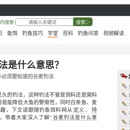
内搜索-
搜索▷
页
鱼饵
钓鱼技巧
学堂
百科
钓鱼问答
视频解读
法是什么意思？
手必须要知道的谷麦钓法
已久的钓法，这种钓法不管是饵料还是窝料
势是能降低大鱼的警惕性，同时白条鱼、麦
兴趣，下文请跟随钓鱼饵料网从
定义
、
特
，带着大家深入了解“
谷麦钓法是什么意