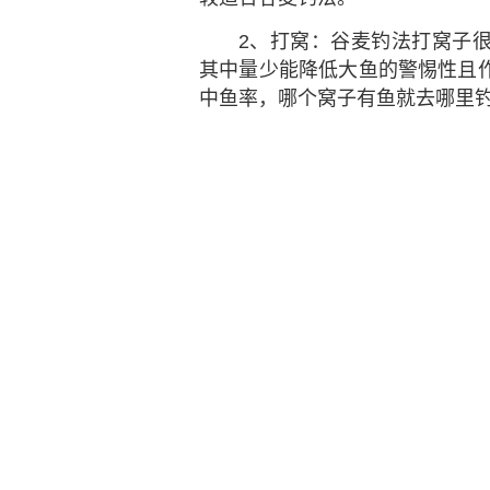
2、打窝：谷麦钓法打窝子
其中量少能降低大鱼的警惕性且
中鱼率，哪个窝子有鱼就去哪里
3、下竿：谷麦钓法最好是打
后才下竿作钓，目的是给窝子一
要续窝，然后到下一个窝子中作
4、逗钓：谷麦钓法一定要
一定要逗钓，其中窝子里有鱼时
没有鱼时可将钓饵提到半水再放
>>
“钓法”专题
相关内容大全：
钓法大全