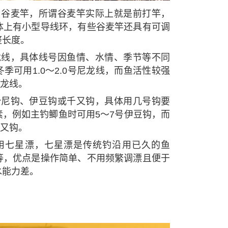
用谷麦竿，所谓谷麦竿实际上就是前打竿，
体上有小型导线环，有些谷麦竿还具有可调
整长度。
龙线，具体线号因鱼情、水情、季节等不同
季可用1.0～2.0号尼龙线，而鱼活性较强
尼龙线。
势尼钩、伊豆钩或千又钩，具体用几号钩要
，例如主钓鲫鱼时可用5～7号伊豆钩，而
千又钩。
用七星漂，七星漂是传统钓沿用已久的鱼
等，优点是操作简单、不用频繁调漂且便于
水能力差。