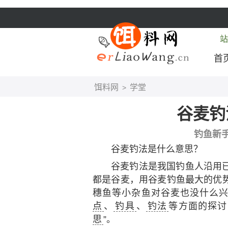
站
首
饵料网
学堂
>
谷麦钓
钓鱼新
谷麦钓法是什么意思？
谷麦钓法是我国钓鱼人沿用
都是谷麦，用谷麦钓鱼最大的优
穗鱼等小杂鱼对谷麦也没什么
点
、
钓具
、
钓法
等方面的探讨
思
”。