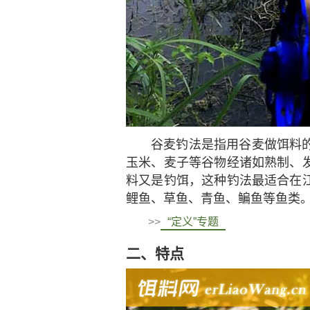
谷麦钓法是指用谷麦做饵料
玉米、麦子等谷物经诸如熟制、
料又是钓饵，这种钓法最适合在
鲤鱼、草鱼、青鱼、鳊鱼等鱼类
>>
“定义”专题
二、特点