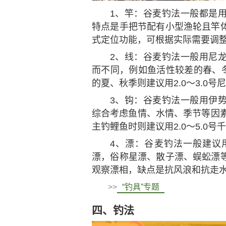
1、竿：谷麦钓法一般都是
特点是手把节配有小型渔轮且竿
式定位功能，可根据实际需要调
2、线：谷麦钓法一般用尼
而不同，例如鱼活性较差的春、冬
的夏、秋季则建议用2.0～3.0号
3、钩：谷麦钓法一般用伊
综合考虑鱼情、水情、季节等因素
主钓鲤鱼时则建议用2.0～5.0号
4、漂：谷麦钓法一般建议
漂，俗称星漂、散子漂、蜈蚣漂
观察漂相，缺点是抗风浪和抗走
>>
“钓具”专题
四、钓法