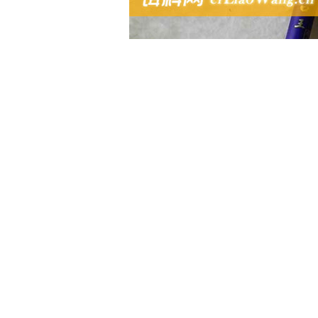
1、鲫鱼：鲫鱼是常见的淡水鱼
最常见的漂相，一般都是下顿1～2
鱼。