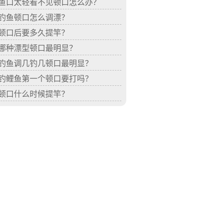
鱼口太轻看不见顿口怎么办？
钓鱼顿口怎么调漂？
顿口后要多久提竿？
哪种漂型顿口最明显？
钓鱼调几钓几顿口最明显？
钓鲤鱼第一个顿口要打吗？
顿口什么时候提竿？