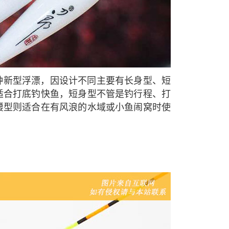
种新型浮漂，因设计不同主要有长身型、短
适合打底钓快鱼，短身型不管是钓行程、打
腰型则适合在有风浪的水域或小鱼闹窝时使