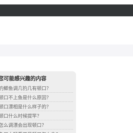
您可能感兴趣的内容
钓鲫鱼调几钓几有顿口？
顿口不上鱼是什么原因？
顿口漂相是什么样子的？
顿口什么时候提竿？
怎么调漂会出现顿口？