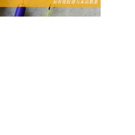
类，全国各地普遍都有分布，事实上顿口也是鲫鱼
目且间隔0.3～1秒，此时提竿十有八九都能中