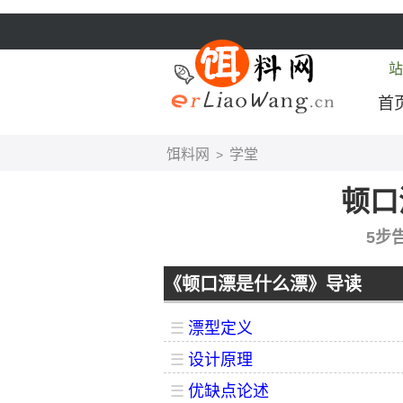
站
首
饵料网
学堂
>
顿口
5步
《顿口漂是什么漂》导读
☰
漂型定义
☰
设计原理
☰
优缺点论述