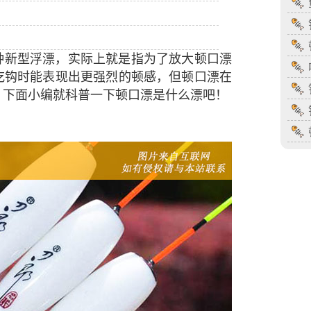
种新型浮漂，实际上就是指为了放大
顿口
漂
吃钩时能表现出更强烈的顿感，但顿口漂在
，下面小编就科普一下顿口漂是什么漂吧！