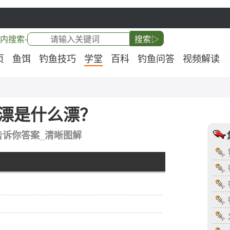
内搜索-
搜索▷
页
鱼饵
钓鱼技巧
学堂
百科
钓鱼问答
视频解读
漂是什么漂？
告诉你答案_清晰图解