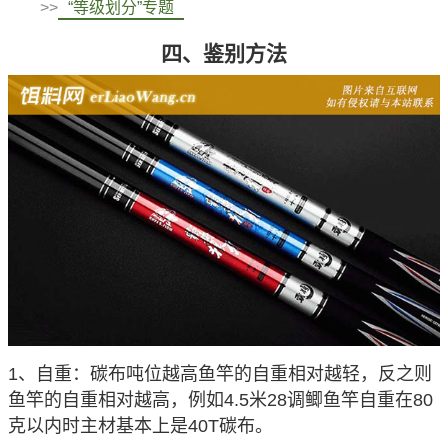
>>
“等级划分”专题
四、鉴别方法
1、自重：碳布吨位越高鱼竿的自重相对越轻，反之则
鱼竿的自重相对越高，例如4.5米28调鲫鱼竿自重在80
克以内时主材基本上是40T碳布。