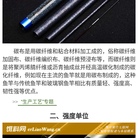
碳布是用碳纤维和粘合材料加工成的，俗称碳纤维
加固布、碳纤维编织布、碳纤维预浸布等，而碳纤维则
是将聚丙烯腈纤维或沥青抽成丝并经高温碳化制成的碳
化纤维，例如现在主流的
鱼竿
就是用碳布制成的，这种
鱼竿与传统鱼竿和玻璃钢鱼竿相比有质量轻、强度高、
韧性强等优点。
>>
“生产工艺”专题
二、强度单位