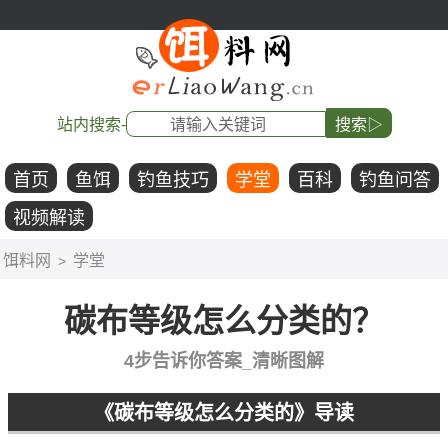
站内搜索-
搜索▷
首页
鱼饵
钓鱼技巧
学堂
百科
钓鱼问答
视频解读
饵料网
学堂
>
碳布等级怎么分类的？
4步告诉你答案_清晰图解
《碳布等级怎么分类的》导读