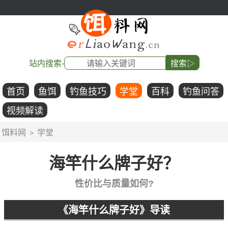
站内搜索-
搜索▷
首页
鱼饵
钓鱼技巧
学堂
百科
钓鱼问答
视频解读
饵料网
学堂
>
海竿什么牌子好？
性价比与质量如何?
《海竿什么牌子好》导读