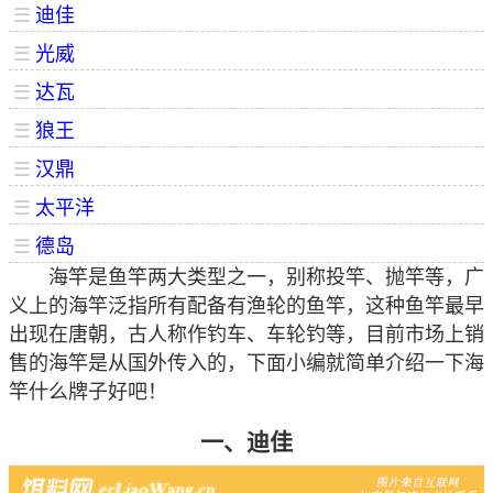
☰
迪佳
☰
光威
☰
达瓦
☰
狼王
☰
汉鼎
☰
太平洋
☰
德岛
海竿是鱼竿两大类型之一，别称投竿、抛竿等，广
义上的海竿泛指所有配备有渔轮的鱼竿，这种鱼竿最早
出现在唐朝，古人称作钓车、车轮钓等，目前市场上销
售的海竿是从国外传入的，下面小编就简单介绍一下海
竿什么牌子好吧！
一、迪佳