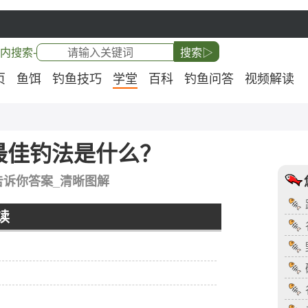
内搜索-
搜索▷
页
鱼饵
钓鱼技巧
学堂
百科
钓鱼问答
视频解读
最佳钓法是什么？
告诉你答案_清晰图解
读