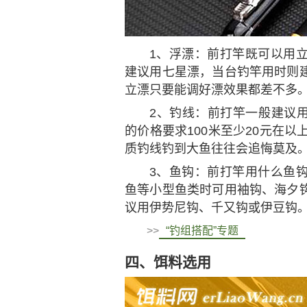
1、浮漂：前打竿既可以用
建议用七星漂，当台钓竿用时则
立漂只要能调好漂效果都差不多
2、钓线：前打竿一般建议用1
的价格要求100米至少20元在
质钓线钓到大鱼往往会追悔莫及
3、鱼钩：前打竿用什么鱼
鱼等小型鱼类时可用袖钩、海夕
议用伊势尼钩、千又钩或伊豆钩
>>
“钓组搭配”专题
四、饵料选用