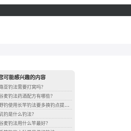
您可能感兴趣的内容
路亚钓法需要打窝吗？
谷麦钓法药酒配方有哪些？
野钓使用长竿钓法要多换钓点提高渔获
矶钓是什么钓法？
谷麦钓法用什么竿最好？