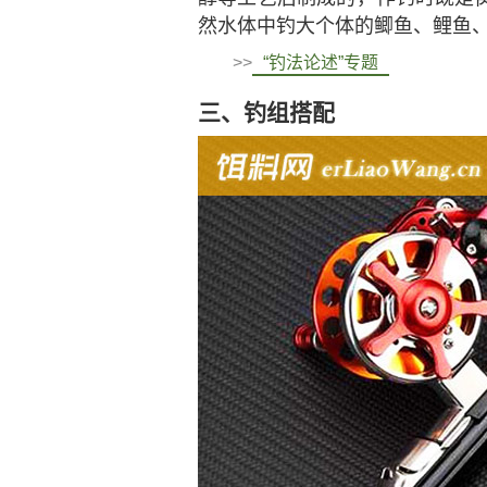
然水体中钓大个体的鲫鱼、鲤鱼
>>
“钓法论述”专题
三、钓组搭配