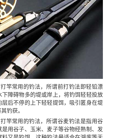
前打竿常用的钓法，所谓前打钓法即轻铅漂
水下障碍物多的堤或岸上，将钓饵轻轻投放
钓层后不停的上下轻轻提饵，吸引匿身在堤
将其钓获。
前打竿常用的钓法，所谓谷麦钓法是指用谷
就是用谷子、玉米、麦子等谷物经熟制、发
窝料又是钓饵，这种钓法最适合在湖库等天