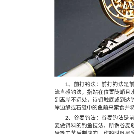
1、前打钓法：前打钓法是
流直感钓法，指站在位置陡峭且
到离岸不远处，待饵触底或到达
岸边缘或石缝中的鱼前来索食并
2、谷麦钓法：谷麦钓法是
麦做饵料的钓鱼技法，所谓谷麦
酵等工艺后制成的，作钓时既是