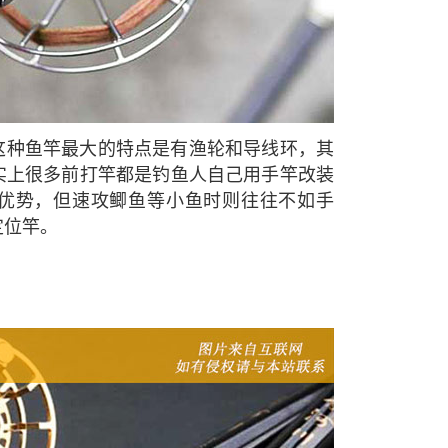
这种鱼竿最大的特点是有渔轮和导线环，其
实上很多前打竿都是钓鱼人自己用手竿改装
优势，但速攻鲫鱼等小鱼时则往往不如手
定位竿。