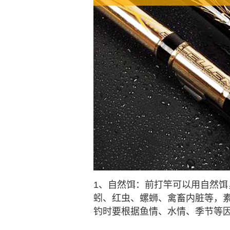
1、自然饵：前打竿可以用自然
蚓、红虫、螺蛳、禽畜内脏等，
钓时要根据鱼情、水情、季节等