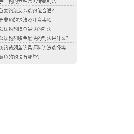
手竿钓的六种常见传统钓法
谷麦钓法怎么选钓位合适？
罗非鱼的钓法及注意事项
公认钓翘嘴鱼最快的钓法
公认钓翘嘴鱼最快的钓法是什么？
夜钓黄颡鱼钓具饵料钓法选择等技巧分析
鲮鱼的钓法有哪些？