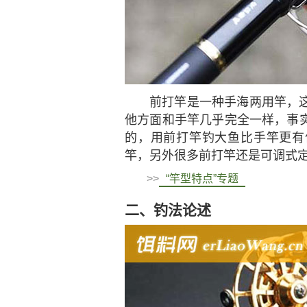
前打竿
是一种手海两用竿，
他方面和手竿几乎完全一样，事
的，用前打竿钓大鱼比手竿更有
竿，另外很多前打竿还是可调式
>>
“竿型特点”专题
二、钓法论述