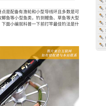
特点是配备有渔轮和小型导线环且多数是可
攻鲫鱼等小型鱼类，钓到鲤鱼、草鱼等大型
，下面小编就科普一下前打竿最佳钓法是什