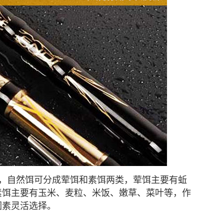
饵，自然饵可分成荤饵和素饵两类，荤饵主要有蚯
素饵主要有玉米、麦粒、米饭、嫩草、菜叶等，作
因素灵活选择。