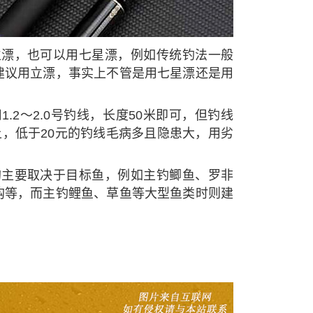
立漂，也可以用七星漂，例如传统钓法一般
建议用立漂，事实上不管是用七星漂还是用
。
.2～2.0号钓线，长度50米即可，但钓线
以上，低于20元的钓线毛病多且隐患大，用劣
。
钩主要取决于目标鱼，例如主钓鲫鱼、罗非
钩等，而主钓鲤鱼、草鱼等大型鱼类时则建
。