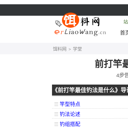
站
首
饵料网
学堂
>
前打竿
4步
《前打竿最佳钓法是什么》导
☰
竿型特点
☰
钓法论述
☰
钓组搭配