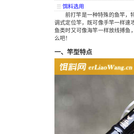
☰
饵料选用
前打竿是一种特殊的鱼竿，
调式定位竿，既可像手竿一样速
鱼类时又可像海竿一样放线搏鱼
么吧！
一、竿型特点