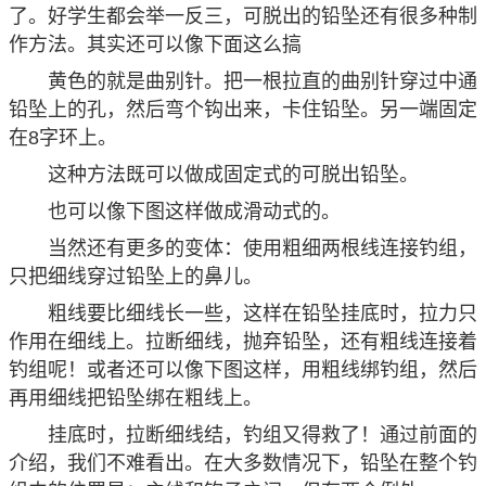
了。好学生都会举一反三，可脱出的铅坠还有很多种制
作方法。其实还可以像下面这么搞
黄色的就是曲别针。把一根拉直的曲别针穿过中通
铅坠上的孔，然后弯个钩出来，卡住铅坠。另一端固定
在8字环上。
这种方法既可以做成固定式的可脱出铅坠。
也可以像下图这样做成滑动式的。
当然还有更多的变体：使用粗细两根线连接钓组，
只把细线穿过铅坠上的鼻儿。
粗线要比细线长一些，这样在铅坠挂底时，拉力只
作用在细线上。拉断细线，抛弃铅坠，还有粗线连接着
钓组呢！或者还可以像下图这样，用粗线绑钓组，然后
再用细线把铅坠绑在粗线上。
挂底时，拉断细线结，钓组又得救了！通过前面的
介绍，我们不难看出。在大多数情况下，铅坠在整个钓