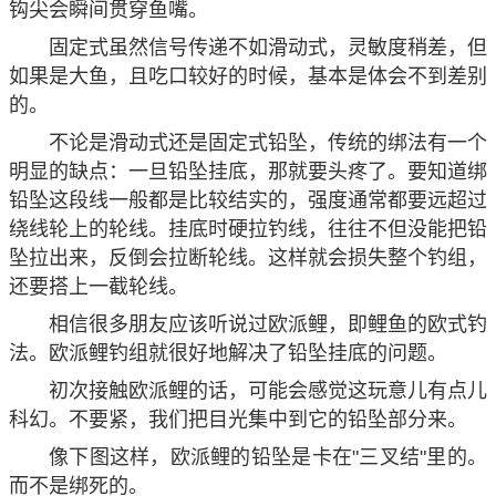
钩尖会瞬间贯穿鱼嘴。
固定式虽然信号传递不如滑动式，灵敏度稍差，但
如果是大鱼，且吃口较好的时候，基本是体会不到差别
的。
不论是滑动式还是固定式铅坠，传统的绑法有一个
明显的缺点：一旦铅坠挂底，那就要头疼了。要知道绑
铅坠这段线一般都是比较结实的，强度通常都要远超过
绕线轮上的轮线。挂底时硬拉钓线，往往不但没能把铅
坠拉出来，反倒会拉断轮线。这样就会损失整个钓组，
还要搭上一截轮线。
相信很多朋友应该听说过欧派鲤，即鲤鱼的欧式钓
法。欧派鲤钓组就很好地解决了铅坠挂底的问题。
初次接触欧派鲤的话，可能会感觉这玩意儿有点儿
科幻。不要紧，我们把目光集中到它的铅坠部分来。
像下图这样，欧派鲤的铅坠是卡在"三叉结"里的。
而不是绑死的。