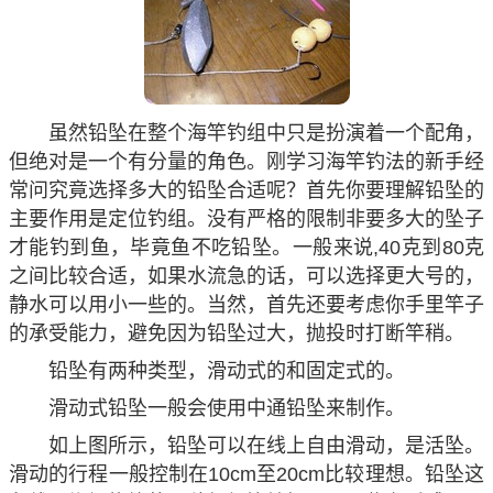
虽然铅坠在整个海竿钓组中只是扮演着一个配角，
但绝对是一个有分量的角色。刚学习海竿钓法的新手经
常问究竟选择多大的铅坠合适呢？首先你要理解铅坠的
主要作用是定位钓组。没有严格的限制非要多大的坠子
才能钓到鱼，毕竟鱼不吃铅坠。一般来说,40克到80克
之间比较合适，如果水流急的话，可以选择更大号的，
静水可以用小一些的。当然，首先还要考虑你手里竿子
的承受能力，避免因为铅坠过大，抛投时打断竿稍。
铅坠有两种类型，滑动式的和固定式的。
滑动式铅坠一般会使用中通铅坠来制作。
如上图所示，铅坠可以在线上自由滑动，是活坠。
滑动的行程一般控制在10cm至20cm比较理想。铅坠这