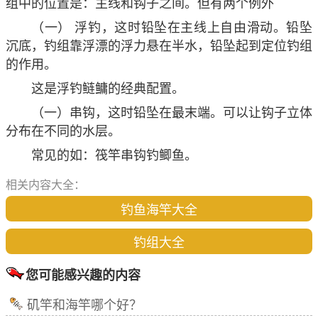
组中的位置是：主线和钩子之间。但有两个例外
（一） 浮钓，这时铅坠在主线上自由滑动。铅坠
沉底，钓组靠浮漂的浮力悬在半水，铅坠起到定位钓组
的作用。
这是浮钓鲢鳙的经典配置。
（一）串钩，这时铅坠在最末端。可以让钩子立体
分布在不同的水层。
常见的如：筏竿串钩钓鲫鱼。
相关内容大全：
钓鱼海竿大全
钓组大全
您可能感兴趣的内容
矶竿和海竿哪个好？