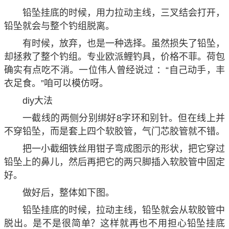
铅坠挂底的时候，用力拉动主线，三叉结会打开，
铅坠就会与整个钓组脱离。
有时候，放弃，也是一种选择。虽然损失了铅坠，
却拯救了整个钓组。专业欧派鲤钓具，价格不菲。荷包
确实有点吃不消。一位伟人曾经说过 ：“自己动手，丰
衣足食。”咱可以模仿呀。
diy大法
一截线的两侧分别绑好8字环和别针。但在线上并
不穿铅坠，而是套上四个软胶管，气门芯胶管就不错。
把一小截细铁丝用钳子弯成图示的形状，把它穿过
铅坠上的鼻儿，然后再把它的两只脚插入软胶管中固定
好。
做好后，整体如下图。
铅坠挂底的时候，拉动主线，铅坠就会从软胶管中
脱出。是不是很简单？这样就再也不用担心铅坠挂底