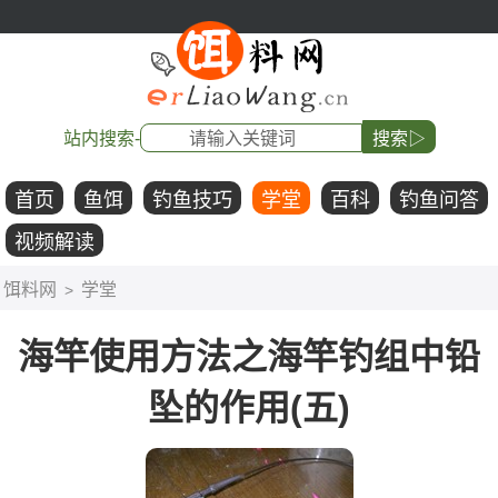
站内搜索-
搜索▷
首页
鱼饵
钓鱼技巧
学堂
百科
钓鱼问答
视频解读
饵料网
学堂
>
海竿使用方法之海竿钓组中铅
坠的作用(五)