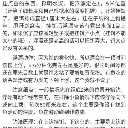
挂点重的东西，探明水深，把浮漂定在1。5米位置
（计算子线长度和自己根据水的深度把握），开始挂饵
了，把饵捻成直径1厘米大左右，挂在子线的上钩搓
牢，甩秆到窝点，挂饵后浮漂应该有露出水面1目上
的，如果沉了应该减轻坠子或把挂饵弄小点（挂饵不能
太小的哦），浮漂还是老高的话可以把饵弄大，饵大点
是没有关系的。
浮漂动作：因为饵的雾化快，所以漂会在一顶时间
慢慢上浮，5-6分钟化完左右是最好的，很长时间漂都
还在原先目数上就是饵太粘了要增加雪花粉。有鱼吃的
话会黑漂或有力度的下顿上浮，这个我就不说了。
注意细点：一般情况先在距底2米的位置开始钓，
浮漂有动作经常空的，在排除小鱼情况下应该浮漂向下
或向上拨，每次50厘米左右，这个主要是你没有找到
鱼活动的深度，鱼在游动碰到线造成。
钓法原理：在上钩挂饵，下钩空的，主要是上钩的