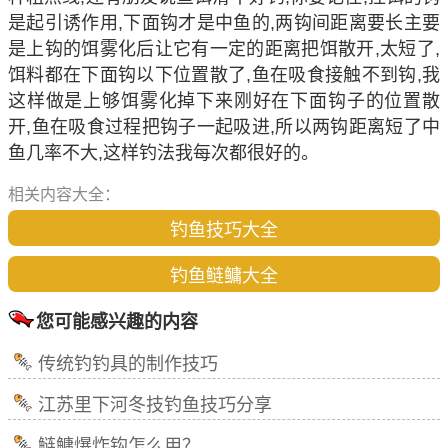
是起引诱作用,下面钩才是中鱼的,两钩间距离要长主要
是上钩的饵雾化后让它有一定的距离把饵散开,太短了,
饵料都在下面钩以下位置散了,鱼在吸食接触不到钩,我
这样做是上够饵雾化掉下来刚好在下面钩子的位置散
开,鱼在吸食过程把钩子一起吸进,所以两钩距离短了中
鱼几率不大,这样钓法我每次都很好的。
相关内容大全：
钓鱼技巧大全
钓鱼鲢鳙大全
您可能感兴趣的内容
传统钓钓具的制作技巧
江苏里下河冬技钓鱼技巧分享
鲢鳙爆炸钩怎么用？