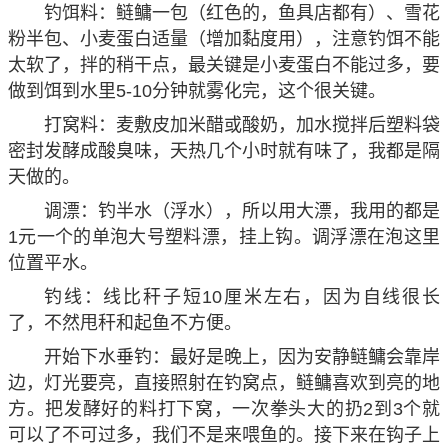
钓饵料：鲢鳙一包（红色的，鱼具店都有）、雪花
粉半包、小麦蛋白适量（增加黏度用），注意钓饵不能
太软了，拌的稍干点，最关键是小麦蛋白不能过多，要
做到饵到水里5-10分钟就雾化完，这个很关键。
打窝料：麦敷皮加米醋或酸奶，加水搅拌后塑料袋
密封发酵成酸臭味，天热几个小时就有味了，我都是隔
天做的。
调漂：钓半水（浮水），所以用大漂，我用的都是
1元一个的单泡大号塑料漂，挂上钩。调浮漂在泡这里
位置平水。
钓线：线比秆子短10厘米左右，因为自线很长
了，不然甩秆和起鱼不方便。
开始下水垂钓：最好是晚上，因为安静鲢鳙会靠岸
边，灯光要亮，直接照射在钓窝点，鲢鳙喜欢到亮的地
方。把发酵好的料打下窝，一次拳头大的扔2到3个就
可以了不可过多，我们不是来喂鱼的。接下来在钩子上