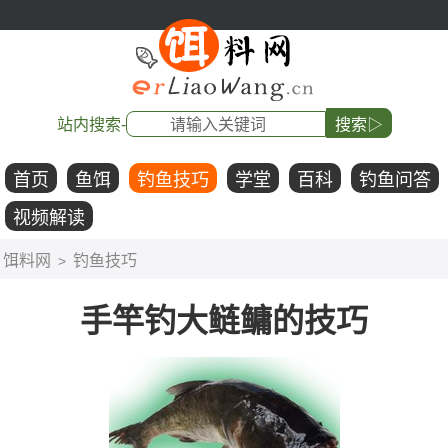
站内搜索-
搜索▷
首页
鱼饵
钓鱼技巧
学堂
百科
钓鱼问答
视频解读
饵料网
钓鱼技巧
>
手竿钓大鲢鳙的技巧