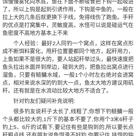
饵慢慢雾化向水底，鱼在下面不断吸食把下钩一起吸进
了，所以上钩是起到引诱作用，下钩是中鱼的，一般在
拉上大的几条后就更换下子线，免得线伤了跑鱼。手秆
的优点是打窝集中，灵敏度高，水怪可以说是碰运气在
鱼密度不高地方基本上不来
个人经验：最好2人同钓一个窝点，这样在窝点形
成不断饵料雾化，甩秆位置要都同个地方，起秆用力，
上鱼如果不是很大的，要人站起秆举过头，最快速度把
鱼头拉出水面并到岸边，碰到大的，把鱼拉出窝点进行
溜鱼，只要有鲢鳙水域，一般1个小时左右绝对会进窝
点，相对来说水深的钓到大一点，鱼太大地方建议用矶
秆。还有就是在水流动比较大地方不适合了。
针对钓友们疑问补充说明:
很多钓友说秆子太长了,线粗了,你想下钓鲢鳙一般
个头都比较大的,1斤下的基本不要了,你用个3米6秆子
钓上5、6斤的试看下,要记住有些是钩到的,所以要长点
秆粗点线,还有朋友说鱼饵滑不好钓,你要记住,挂饵的钩