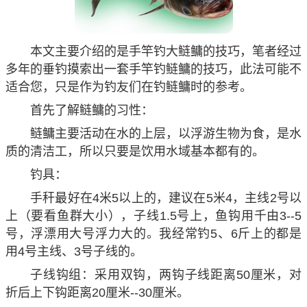
本文主要介绍的是手竿钓大鲢鳙的技巧，笔者经过
多年的垂钓摸索出一套手竿钓鲢鳙的技巧，此法可能不
适合您，只是作为钓友们在钓鲢鳙时的参考。
首先了解鲢鳙的习性：
鲢鳙主要活动在水的上层，以浮游生物为食，是水
质的清洁工，所以只要是饮用水域基本都有的。
钓具：
手秆最好在4米5以上的，建议在5米4，主线2号以
上（要看鱼群大小），子线1.5号上，鱼钩用千由3--5
号，浮漂用大号浮力大的。我经常钓5、6斤上的都是
用4号主线、3号子线的。
子线钩组：采用双钩，两钩子线距离50厘米，对
折后上下钩距离20厘米--30厘米。