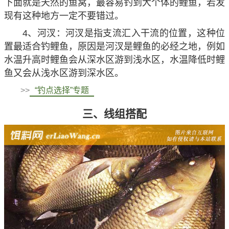
下面就是天然的鱼窝，最容易钓到大个体的鲤鱼，若发
现有这种地方一定不要错过。
4、河汊：河汊是指支流汇入干流的位置，这种位
置最适合钓鲤鱼，原因是河汊是鲤鱼的必经之地，例如
水温升高时鲤鱼会从深水区游到浅水区，水温降低时鲤
鱼又会从浅水区游到深水区。
>>
“钓点选择”专题
三、线组搭配