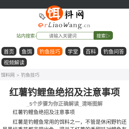
站内搜索-
搜索▷
首页
鱼饵
钓鱼技巧
学堂
百科
钓鱼问答
视频解读
饵料网
钓鱼技巧
>
红薯钓鲤鱼绝招及注意事项
_5个步骤为你正确解读_清晰图解
红薯钓鲤鱼绝招及注意事项
红薯是钓鲤鱼常用的饵料之一，不管是休闲野钓还