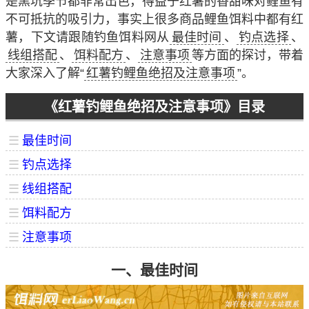
是黑坑季节都非常出色，得益于红薯的香甜味对鲤鱼有
不可抵抗的吸引力，事实上很多商品鲤鱼饵料中都有红
薯，下文请跟随钓鱼饵料网从
最佳时间
、
钓点选择
、
线组搭配
、
饵料配方
、
注意事项
等方面的探讨，带着
大家深入了解“
红薯钓鲤鱼绝招及注意事项
”。
《红薯钓鲤鱼绝招及注意事项》目录
☰
最佳时间
☰
钓点选择
☰
线组搭配
☰
饵料配方
☰
注意事项
一、最佳时间