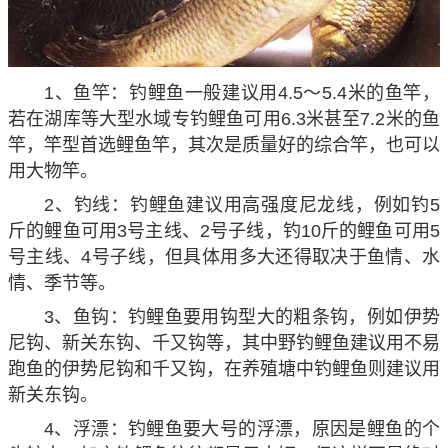
1、鱼竿：钓鲤鱼一般建议用4.5～5.4米的鱼竿，
若在湖库等大型水域专钓鲤鱼可用6.3米甚至7.2米的鱼
竿，竿型首选鲤鱼竿，其次是质量好的综合竿，也可以
用大物竿。
2、钓线：钓鲤鱼建议用高强度尼龙线，例如钓5
斤的鲤鱼可用3号主线、2号子线，钓10斤的鲤鱼可用5
号主线、4号子线，但具体用多大还得取决于鱼情、水
情、季节等。
3、鱼钩：钓鲤鱼要用钩型大的粗条钩，例如伊势
尼钩、新关东钩、千又钩等，其中野钓鲤鱼建议用不易
跑鱼的伊势尼钩和千又钩，在养殖塘中钓鲤鱼则建议用
新关东钩。
4、浮漂：钓鲤鱼要大号的浮漂，原因是鲤鱼的个