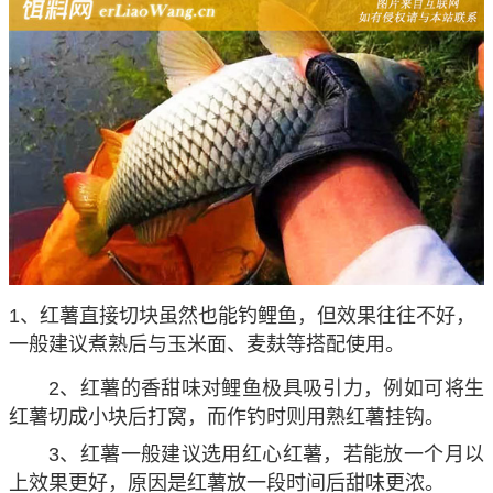
1、红薯直接切块虽然也能钓鲤鱼，但效果往往不好，
一般建议煮熟后与玉米面、麦麸等搭配使用。
2、红薯的香甜味对鲤鱼极具吸引力，例如可将生
红薯切成小块后打窝，而作钓时则用熟红薯挂钩。
3、红薯一般建议选用红心红薯，若能放一个月以
上效果更好，原因是红薯放一段时间后甜味更浓。