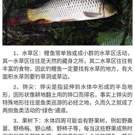
1、水草区：鲤鱼常单独或成小群的水草区活动，
其一水草区往往是天然的藏身之所，其二水草区往往有
丰富的食物，因此钓鲤鱼一定要找有水草的地方，有大
面积水草则要钓草洞或草边。
2、铧尖：铧尖是指延伸到水体中形成的半岛地
形，因形状像耕地翻土用的铧口而得名，事实上铧尖的
特殊地形往往是鱼类巡游的必经之地，久而久之就成了
两侧鱼类活动的“绿色”通道。
3、果树下：水体四周可能会有野果树，例如野桑
葚、野杨梅、野山楂、野柿子等，每当这些野果成熟时