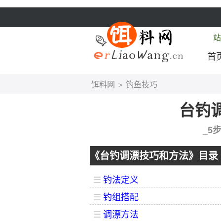
站
首
饵料网
钓鱼技巧
>
台钓
_5
《台钓调漂技巧和方法》目录
☰
钓法定义
☰
钓组搭配
☰
调漂方法