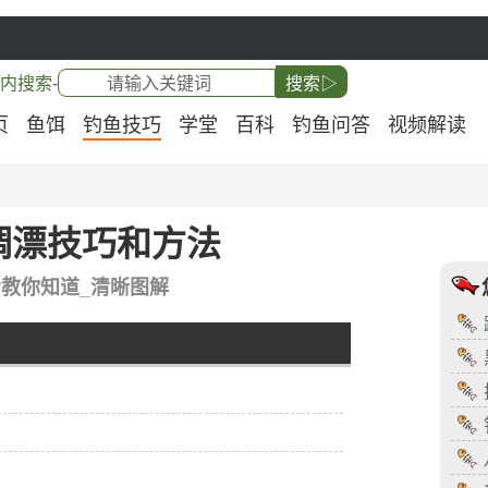
内搜索-
搜索▷
页
鱼饵
钓鱼技巧
学堂
百科
钓鱼问答
视频解读
调漂技巧和方法
步教你知道_清晰图解