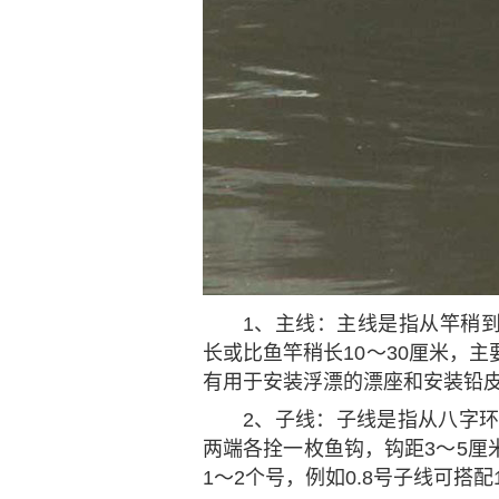
1、主线：主线是指从竿稍
长或比鱼竿稍长10～30厘米，
有用于安装浮漂的漂座和安装铅
2、子线：子线是指从八字环
两端各拴一枚鱼钩，钩距3～5厘
1～2个号，例如0.8号子线可搭配