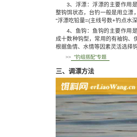
3、浮漂：浮漂的主要作用
整钩饵状态，台钓一般是用立漂
“浮漂吃铅量=(主线号数+钓点水深)
4、鱼钩：鱼钩的主要作用
成十数种钩型，常用的有袖钩、
根据鱼情、水情等因素灵活选择
>>
“钓组搭配”专题
三、调漂方法