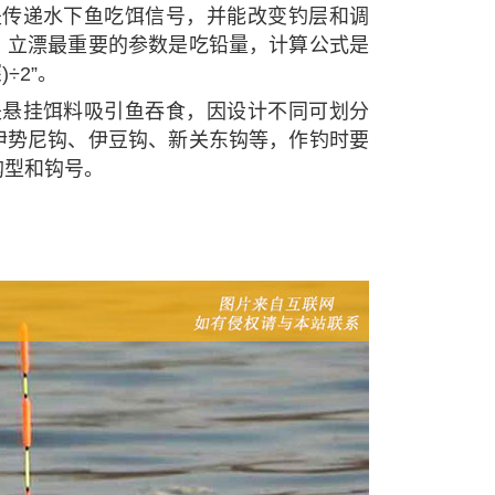
是传递水下鱼吃饵信号，并能改变钓层和调
，立漂最重要的参数是吃铅量，计算公式是
÷2”。
是悬挂饵料吸引鱼吞食，因设计不同可划分
伊势尼钩、伊豆钩、新关东钩等，作钓时要
钩型和钩号。