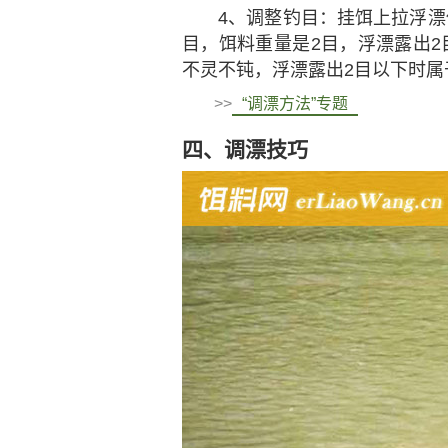
4、调整钓目：挂饵上拉浮漂
目，饵料重量是2目，浮漂露出2
不灵不钝，浮漂露出2目以下时属
>>
“调漂方法”专题
四、调漂技巧