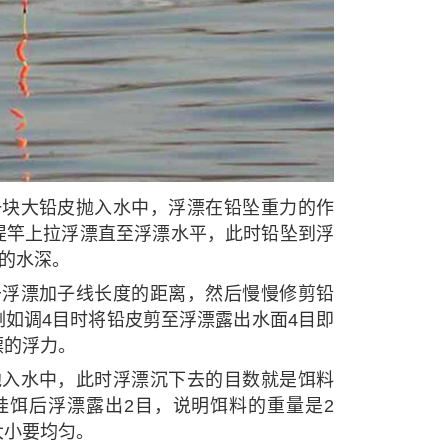
一块大铅皮抛入水中，浮漂在铅坠重力的作
提竿上拉浮漂直至浮漂水平，此时铅坠到浮
致的水深。
于浮漂加子线长度的距离，然后慢慢修剪铅
如调4目时将铅皮剪至浮漂露出水面4目即
漂的浮力。
抛入水中，此时浮漂沉下去的目数就是饵料
挂饵后浮漂露出2目，说明饵料的重量是2
大小要均匀。