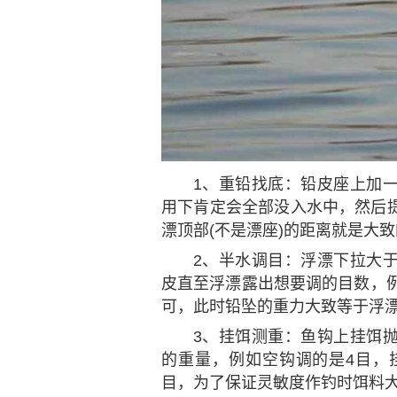
1、重铅找底：铅皮座上加
用下肯定会全部没入水中，然后
漂顶部(不是漂座)的距离就是大
2、半水调目：浮漂下拉大
皮直至浮漂露出想要调的目数，例
可，此时铅坠的重力大致等于浮
3、挂饵测重：鱼钩上挂饵
的重量，例如空钩调的是4目，
目，为了保证灵敏度作钓时饵料