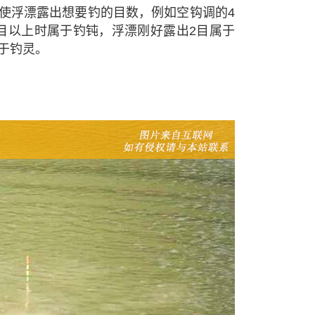
使浮漂露出想要钓的目数，例如空钩调的4
目以上时属于钓钝，浮漂刚好露出2目属于
于钓灵。