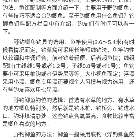
就介绍一下野钓鲫鱼技巧和经验，主要从钓具、钓位、
钓法、鱼饵配制等方面介绍一下，主要用于野钓鲫鱼，
有些技巧不适合台钓鲫鱼。至于钓鲫鱼用什么鱼饵？钓
鲫鱼饵料配方栏目中有介绍，钓友们有时间可以看一
下。
野钓鲫鱼钓具的选用：鱼竿使用(3.6～5.4米)有时
候看情况而定，钓草窝可采用长竿短线钓法，鱼竿钓性
以软调和中调适合，前者钓着轻便、后者起鱼快；线组
配制(主线线1号或者1.2号，子线0.8号或者1号)；鱼钩
要小可采用袖钩或者伊势尼等等，大小视鱼而定；浮漂
采用小漂、鲫鱼专用漂还要视个人习惯与视力选用，还
有些钓友喜欢用七星漂。
野钓鲫鱼钓位的选择：首选有水草的地方、有水草
的地方鲫鱼特别多，然后就是钓木桩、钓桥旁、钓进水
口、钓环境清静处。这些钓点含氧量高，食物比较丰富
是鲫鱼喜欢的地方。
野钓鲫鱼的方法：鲫鱼一般采用底钓（浮钓鲫鱼的