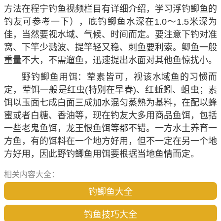
方法在程宁钓鱼视频栏目有详细介绍，学习浮钓鲫鱼的
钓友可参考一下），底钓鲫鱼水深在1.0～1.5米深为
佳，当然要视水域、气候、时间而定。要注意下钓对准
窝、下竿少溅波、提竿轻又稳、刺鱼要利索。鲫鱼一般
重量不大，不需遛鱼，迅速提出水面对其他鱼惊扰小。
野钓鲫鱼用饵：荤素皆可，视该水域鱼的习惯而
定，荤饵一般是红虫(特别在早春)、红蚯蚓、蛆虫；素
饵以玉面七成白面三成加水混匀蒸熟为基料，在配以蜂
蜜或者白糖、香油等，现在钓友大多用商品鱼饵，包括
一些老鬼鱼饵，龙王恨鱼饵等都不错。一方水土养育一
方鱼，有的饵料在一个地方好用，但不一定在另一个地
方好用，因此野钓鲫鱼用饵要根据当地鱼情而定。
相关内容大全：
钓鲫鱼大全
钓鱼技巧大全