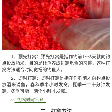
1、预先打窝：预先打窝是指作钓前1～3天就向钓
点投放酒米，目的是让鱼养成进窝觅食的习惯，这种打
窝方法适合时间宽裕的钓鱼人。
2、即时打窝：即时打窝是指在作钓前才向钓点投
放酒米诱鱼，春秋季半小时发窝，夏季一二十分钟发
窝，冬季可能一两个小时才发窝。
>>
“打窝时间”专题
二、打窝方法