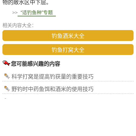
物的敞水区中下层。
>>
“适钓鱼种”专题
相关内容大全：
钓鱼酒米大全
钓鱼打窝大全
您可能感兴趣的内容
科学打窝是提高钓获量的重要技巧
野钓时中药鱼饵和酒米的使用技巧
水库垂钓时根据水情鱼情合理打窝的技巧
钓鲫鱼用什么饵料打窝最好？
毁窝容易打窝子难