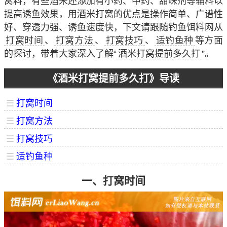
窝料，有些酒米还添加有小药、中药、甜味剂等辅料以
提高诱鱼效果，用酒米打窝的优点是操作简单、广谱性
好、穿透力强、诱鱼速度快，下文请跟随钓鱼饵料网从
打窝时间
、
打窝方法
、
打窝技巧
、
适钓鱼种
等方面
的探讨，带着大家深入了解“
酒米打窝提前多久打
”。
《酒米打窝提前多久打》导读
☰
打窝时间
☰
打窝方法
☰
打窝技巧
☰
适钓鱼种
一、打窝时间