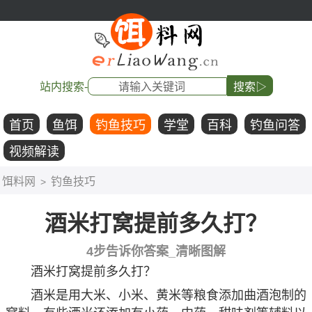
站内搜索-
搜索▷
首页
鱼饵
钓鱼技巧
学堂
百科
钓鱼问答
视频解读
饵料网
钓鱼技巧
>
酒米打窝提前多久打？
4步告诉你答案_清晰图解
酒米打窝提前多久打？
酒米是用大米、小米、黄米等粮食添加曲酒泡制的