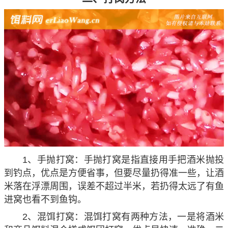
1、手抛打窝：手抛打窝是指直接用手把酒米抛投
到钓点，优点是方便省事，但要尽量扔得准一些，让酒
米落在浮漂周围，误差不超过半米，若扔得太远了有鱼
进窝也看不到鱼钩。
2、混饵打窝：混饵打窝有两种方法，一是将酒米