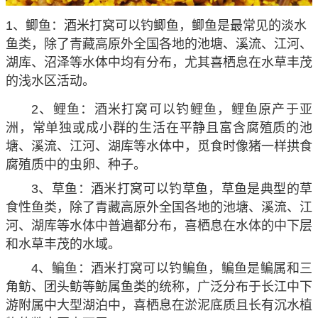
1、鲫鱼：酒米打窝可以钓鲫鱼，鲫鱼是最常见的淡水
鱼类，除了青藏高原外全国各地的池塘、溪流、江河、
湖库、沼泽等水体中均有分布，尤其喜栖息在水草丰茂
的浅水区活动。
2、鲤鱼：酒米打窝可以钓鲤鱼，鲤鱼原产于亚
洲，常单独或成小群的生活在平静且富含腐殖质的池
塘、溪流、江河、湖库等水体中，觅食时像猪一样拱食
腐殖质中的虫卵、种子。
3、草鱼：酒米打窝可以钓草鱼，草鱼是典型的草
食性鱼类，除了青藏高原外全国各地的池塘、溪流、江
河、湖库等水体中普遍都分布，喜栖息在水体的中下层
和水草丰茂的水域。
4、鳊鱼：酒米打窝可以钓鳊鱼，鳊鱼是鳊属和三
角鲂、团头鲂等鲂属鱼类的统称，广泛分布于长江中下
游附属中大型湖泊中，喜栖息在淤泥底质且长有沉水植