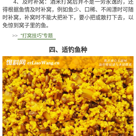
4、及时补窝：酒米打窝后并不是一劳永逸的，还
得根据鱼情及时补窝，例如鱼少、口稀、不闹漂时可随
时补窝，补窝时不能大把补下，要小把或散打下去，以
免惊到窝子里的鱼。
>>
“打窝技巧”专题
四、适钓鱼种